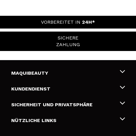
VORBEREITET IN
24H*
SICHERE
ZAHLUNG
MAQUIBEAUTY
Über uns
KUNDENDIENST
Beschäftigung
Liefer- und Versandkosten
SICHERHEIT UND PRIVATSPHÄRE
Geschenkkarten
Widerruf / Rücksendungen
Bedingungen und Datenschutz
NÜTZLICHE LINKS
Zahlung
Datenschutzrichtlinie
Kontakt