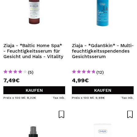
Ziaja - *Baltic Home Spa*
Ziaja - *GdanSkin* - Multi-
- Feuchtigkeitsserum für
feuchtigkeitsspendendes
Gesicht und Hals - Vitality
Gesichtsserum
(5)
(12)
7,49€
4,99€
KAUFEN
KAUFEN
Preis x 100 Ml: 8,32€
Tax Inb.
Preis x 100 Ml: 9,98€
Tax Inb.