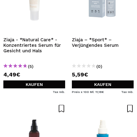
Ziaja - *Natural Care* -
Ziaja – *Sport* –
Konzentriertes Serum für
Verjüngendes Serum
Gesicht und Hals
(5)
(0)
4,49€
5,59€
KAUFEN
KAUFEN
Tax Inb.
Preis x 100 Ml: 11,18€
Tax Inb.