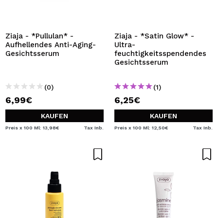
Ziaja - *Pullulan* -
Ziaja - *Satin Glow* -
Aufhellendes Anti-Aging-
Ultra-
Gesichtsserum
feuchtigkeitsspendendes
Gesichtsserum
(0)
(1)
6,99€
6,25€
KAUFEN
KAUFEN
Preis x 100 Ml: 13,98€
Tax Inb.
Preis x 100 Ml: 12,50€
Tax Inb.