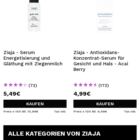
Ziaja - Serum
Ziaja - Antioxidans-
Energetisierung und
Konzentrat-Serum für
Glättung mit Ziegenmilch
Gesicht und Hals - Acai
Berry
(72)
(172)
5,49€
4,99€
KAUFEN
KAUFEN
Preis x 100 Ml: 10,98€
Tax Inb.
Preis x 100 Ml: 9,98€
Tax Inb.
ALLE KATEGORIEN VON ZIAJA