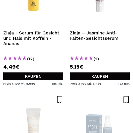
Ziaja - Serum für Gesicht
Ziaja – Jasmine Anti-
und Hals mit Koffein -
Falten-Gesichtsserum
Ananas
(12)
(2)
4,49€
5,15€
KAUFEN
KAUFEN
Preis x 100 Ml: 8,98€
Tax Inb.
Preis x 100 Ml: 17,17€
Tax Inb.