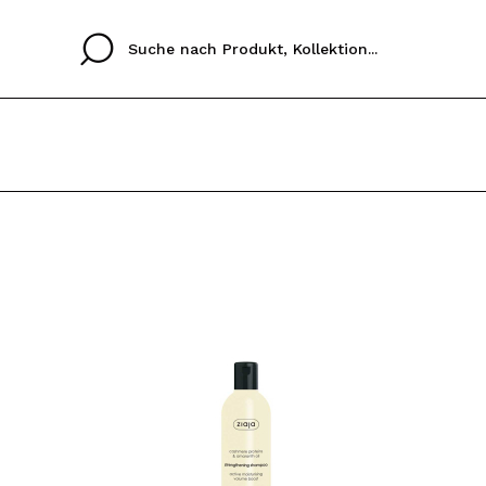
Cristina
Antonia
Ines
Ich habe hier kein K
SPRACHE
ez que
Buena experiencia
Muy bien
Spedizi
ICH M
ALEMAN
ESPAÑOL
eriencia
imballa
ajería.
elegan
REGIS
colori sc
Durch die Erstellung e
Einkäufe schnell tätig