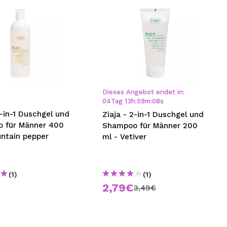
Dieses Angebot endet in:
04
Tag
13
h
:
59
m
:
07
s
2-in-1 Duschgel und
Ziaja - 2-in-1 Duschgel und
 für Männer 400
Shampoo für Männer 200
untain pepper
ml - Vetiver
(1)
(1)
€
2,79€
3,49€