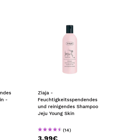
endes
Ziaja -
n -
Feuchtigkeitsspendendes
und reinigendes Shampoo
Jeju Young Skin
(14)
3,99€