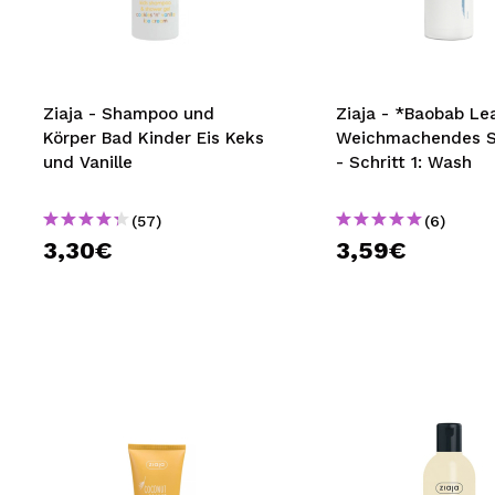
MAQUIFARMA
KOREA ZONE
TRAVEL SIZE
Ziaja - Shampoo und
Ziaja - *Baobab Le
Körper Bad Kinder Eis Keks
Weichmachendes 
NATURE
und Vanille
- Schritt 1: Wash
(57)
(6)
SPECIALS
3,30€
3,59€
OUTLET
SIE SIND ZURÜCKGEKEHRT!
BALD VERFÜGBAR
BLOG