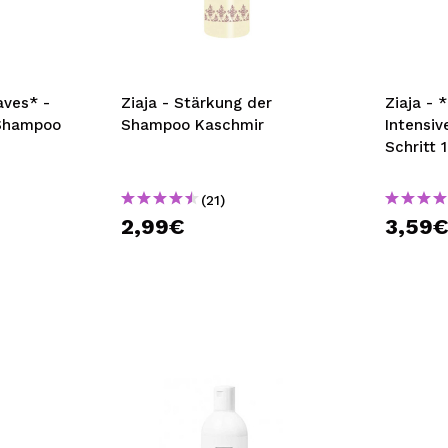
bisherigen Vorgänge ei
BE
aves* -
Ziaja - Stärkung der
Ziaja - 
Shampoo
Shampoo Kaschmir
Intensi
Schritt 
(21)
2,99€
3,59