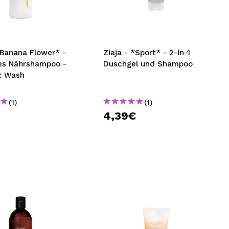
nsehen.
NUTZERKONTO ERSTELLEN
*Banana Flower* -
Ziaja - *Sport* - 2-in-1
ves Nährshampoo -
Duschgel und Shampoo
1: Wash
(1)
(1)
€
4,39€