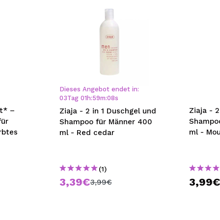
Dieses Angebot endet in:
03
Tag
01
h
:
59
m
:
07
s
t* –
Ziaja - 
Ziaja - 2 in 1 Duschgel und
für
Shampoo
Shampoo für Männer 400
rbtes
ml - Mo
ml - Red cedar
(1)
3,39€
3,99
3,99€