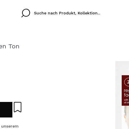
en Ton
Cristina
Antonia
Ines
Ich habe hier kein K
SPRACHE
ez que
Buena experiencia
Muy bien
Spedizi
ICH M
ALEMAN
ESPAÑOL
eriencia
imballa
ajería.
elegan
REGIS
colori sc
Durch die Erstellung e
Einkäufe schnell tätig
 unserem