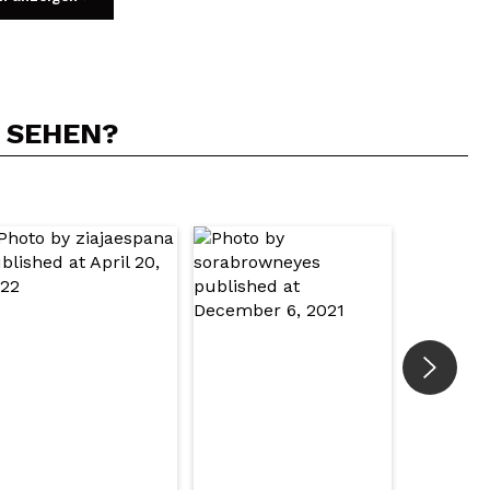
N SEHEN?
5