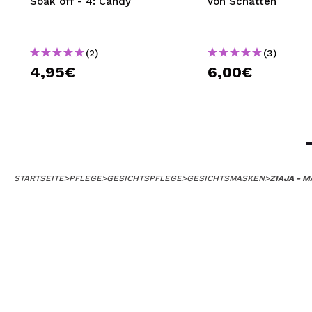
Soak off - 4: Candy
von Schatten
(2)
(3)
4,95€
6,00€
STARTSEITE
>
PFLEGE
>
GESICHTSPFLEGE
>
GESICHTSMASKEN
>
ZIAJA - 