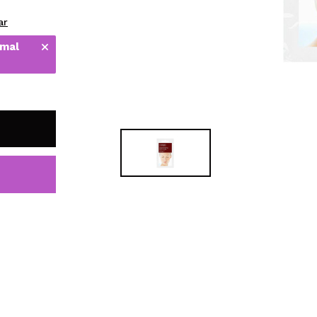
bisherigen Vorgänge ei
ar
 mal
BE