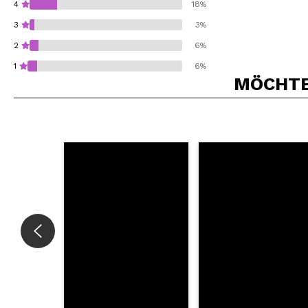
4
18%
3
3%
2
6%
1
6%
MÖCHTEN
Würden Sie diesen 
SEN