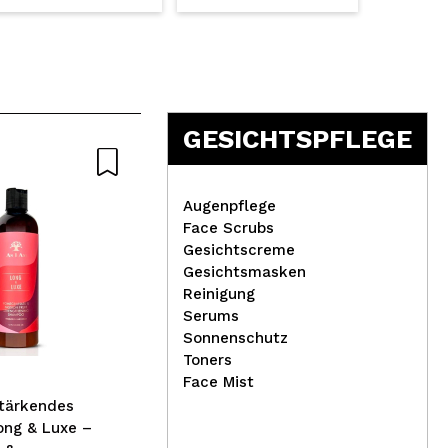
GESICHTSPFLEGE
Augenpflege
Face Scrubs
Gesichtscreme
Catrice - Fixierspray
Gesichtsmasken
waterproof Ultra Last2
Tec
Reinigung
Lip
Serums
Ba
Sonnenschutz
Toners
Face Mist
Stärkendes
ng & Luxe –