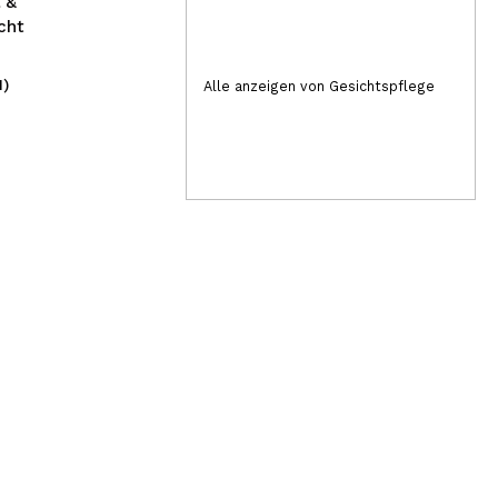
 &
cht
1)
(5)
Alle anzeigen von Gesichtspflege
5,69€
1,