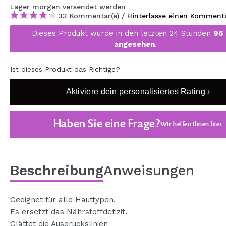
Lager
morgen
versendet werden
MAQUIFARMA
33 Kommentar(e) /
Hinterlasse einen Komment
KOREA ZONE
Dieses Produkt wurde in den letzten 24 Stunden
96
angesehen
.
TRAVEL SIZE
NATURE
Ist dieses Produkt das Richtige?
Aktiviere dein personalisiertes Rating ›
SPECIALS
Haben Sie eine Frage?
OUTLET
Wir helfen Ihnen
hier
SIE SIND ZURÜCKGEKEHRT!
BALD VERFÜGBAR
Beschreibung
Anweisungen
BLOG
Geeignet für alle Hauttypen.
Es ersetzt das Nährstoffdefizit.
Glättet die Ausdruckslinien