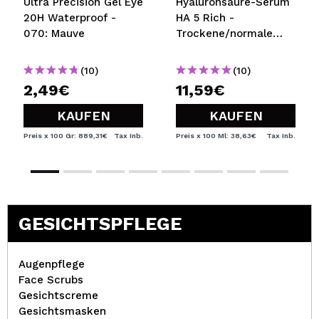
Ultra Precision Gel Eye
Hyaluronsäure-Serum
20H Waterproof -
HA 5 Rich -
070: Mauve
Trockene/normale
Haut
(10)
(10)
2,49€
11,59€
KAUFEN
KAUFEN
Preis x 100 Gr: 889,31€
Tax Inb.
Preis x 100 Ml: 38,63€
Tax Inb.
GESICHTSPFLEGE
Augenpflege
Face Scrubs
Gesichtscreme
Gesichtsmasken