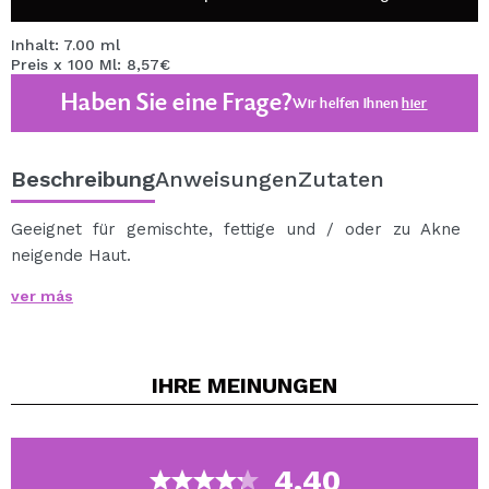
Inhalt: 7.00 ml
Preis x 100 Ml: 8,57€
Haben Sie eine Frage?
Wir helfen Ihnen
hier
Beschreibung
Anweisungen
Zutaten
Geeignet für gemischte, fettige und / oder zu Akne
neigende Haut.
Es hilft übermäßige Talgsekretion zu reduzieren.
ver más
Offene Poren reduzieren
Beruhige Irritationen
Normalisiert die Aktivität der Talgdrüsen
IHRE
MEINUNGEN
Spendet und regeneriert aktiv.
4.40