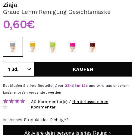
ICH MÖCHTE MICH
Ziaja
REGISTRIEREN
Graue Lehm Reinigung Gesichtsmaske
0,60€
Durch die Erstellung eines Kontos bei Maquillalia.de
können Sie Ihre Einkäufe schnell tätigen, den Status Ihrer
Bestellungen überprüfen und Ihre bisherigen Vorgänge
einsehen.
BENUTZERKONTO ERSTELLEN
KAUFEN
Bestätigen Sie Ihre Bestellung vor
23
h
:
16
m
:
12
s
und wird aus unserem
Lager
morgen
versendet werden
80 Kommentar(e) /
Hinterlasse einen
Kommentar
Ist dieses Produkt das Richtige?
Aktiviere dein personalisiertes Rating ›