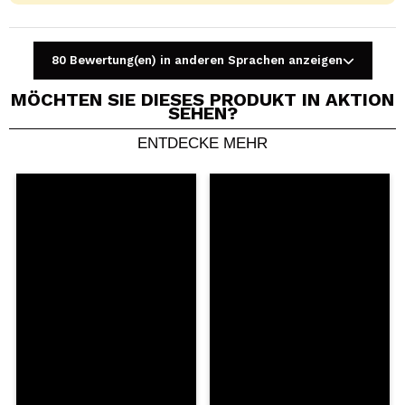
80 Bewertung(en) in anderen Sprachen anzeigen
MÖCHTEN SIE DIESES PRODUKT IN AKTION
SEHEN?
ENTDECKE MEHR
Ein Video oder Foto teilen
Dein Video könnte das erste sein. Stell es dir vor...
Würden Sie diesen Kauf empfehlen?
Ja
Nein
5/5
SENDEN