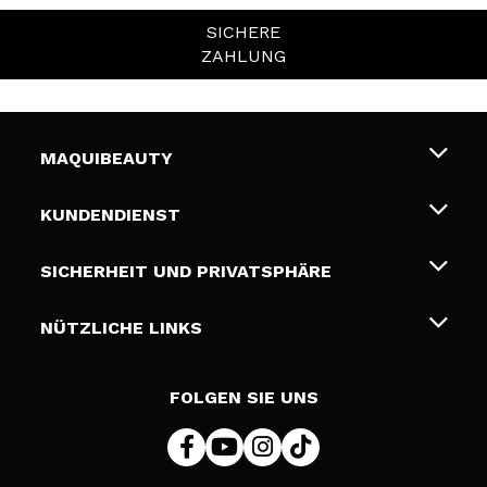
SICHERE
ZAHLUNG
MAQUIBEAUTY
Über uns
KUNDENDIENST
Beschäftigung
Liefer- und Versandkosten
SICHERHEIT UND PRIVATSPHÄRE
Geschenkkarten
Widerruf / Rücksendungen
Bedingungen und Datenschutz
NÜTZLICHE LINKS
Zahlung
Datenschutzrichtlinie
Kontakt
Cookies Policy
FOLGEN SIE UNS
Online Streitschlichtung (ODR)