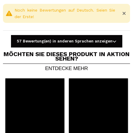
Noch keine Bewertungen auf Deutsch. Seien Sie
der Erste!
57 Bewertung(en) in anderen Sprachen anzeigen
MÖCHTEN SIE DIESES PRODUKT IN AKTION
SEHEN?
ENTDECKE MEHR
Ein Video oder Foto teilen
Dein Video könnte das erste sein. Stell es dir vor...
Würden Sie diesen Kauf empfehlen?
Ja
Nein
5/5
SENDEN