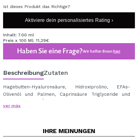
Ist dieses Produkt das Richtige?
Aktiviere dein personalisiertes Rating ›
Inhalt: 7.00 ml
Preis x 100 Ml: 11,29€
Haben Sie eine Frage?
Wir helfen Ihnen
hier
Beschreibung
Zutaten
Hagebutten-Hyaluronsäure, Hidroxiprolino, EFAs-
Olivenöl und Palmen, Caprinsäure Triglyceride und
Caprilic, Canola-Öl, Vitamin E, C, B3, B5, B6 reduziert
ver más
tiefe Falten. Verbessert die Elastizität und Straffheit
der Haut. Richtungen anwenden, 1-2 mal pro Woche
auf Gesicht und Hals. Nach 10-15 Minuten massieren
IHRE
MEINUNGEN
das überschüssige Haut oder mit einem Wattebausch