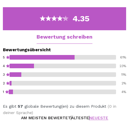
sauber in warmem Wasser eingeweicht.
4.35
Bewertung schreiben
Bewertungsübersicht
5
61%
4
23%
3
11%
2
2%
1
4%
Es gibt
57
globale Bewertung(en) zu diesem Produkt
(0 in
deiner Sprache)
AM MEISTEN BEWERTET
ÄLTESTE
NEUESTE