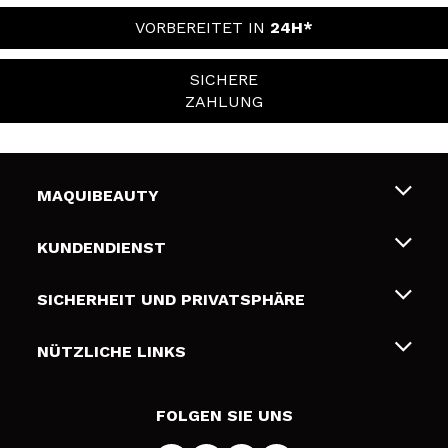
VORBEREITET IN
24H*
SICHERE
ZAHLUNG
MAQUIBEAUTY
Über uns
KUNDENDIENST
Beschäftigung
Liefer- und Versandkosten
SICHERHEIT UND PRIVATSPHÄRE
Geschenkkarten
Widerruf / Rücksendungen
Bedingungen und Datenschutz
NÜTZLICHE LINKS
Zahlung
Datenschutzrichtlinie
Kontakt
Cookies Policy
FOLGEN SIE UNS
Online Streitschlichtung (ODR)