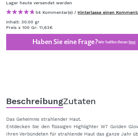
Lager
heute
versendet werden
MAQUIFARMA
54 Kommentar(e) /
Hinterlasse einen Komment
KOREA ZONE
Inhalt: 30.00 gr
Preis x 100 Gr: 11,63€
TRAVEL SIZE
Haben Sie eine Frage?
NATURE
Wir helfen Ihnen
hier
SPECIALS
OUTLET
SIE SIND ZURÜCKGEKEHRT!
BALD VERFÜGBAR
Beschreibung
Zutaten
BLOG
Das Geheimnis strahlender Haut.
Entdecken Sie den flüssigen Highlighter W7 Golden Glo
Ihren Verbündeten für strahlende Haut das ganze Jahr üb