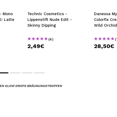
 - Mono
Technic Cosmetics -
Danessa Myr
0: Latte
Lippenstift Nude Edit -
Colorfix Cr
Skinny Dipping
Wild Orchid
(4)
(
2,49€
28,50€
DEN GLOW DROPS BRÄUNUNGSTROPFEN