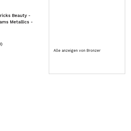
Marshmallow – 03
icks Beauty -
eams Metallics -
1)
(2)
4,95€
29
Alle anzeigen von Bronzer