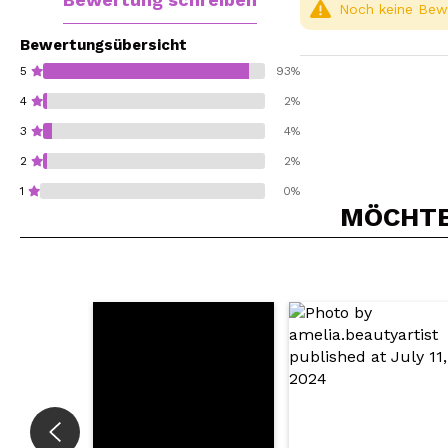
Noch keine Bewe
Bewertungsübersicht
5
93%
4
2%
3
4%
2
2%
1
0%
MÖCHTEN
Würden Sie diesen 
SEN