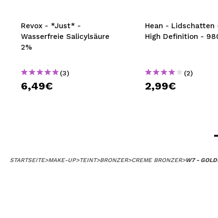
Revox - *Just* -
Hean - Lidschatten
Wasserfreie Salicylsäure
High Definition - 98
2%
(3)
(2)
6,49€
2,99€
STARTSEITE
>
MAKE-UP
>
TEINT
>
BRONZER
>
CREME BRONZER
>
W7 - GOL