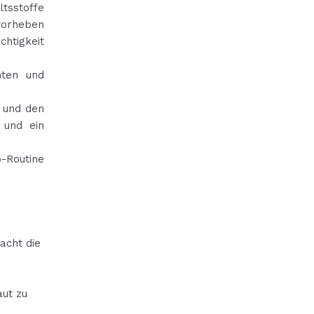
tsstoffe
rvorheben
htigkeit
nten und
 und den
 und ein
p-Routine
acht die
aut zu