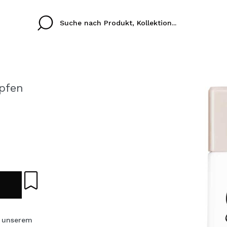
pfen
Cristina
Antonia
Ines
Ich habe hier kein K
SPRACHE
ez que
Buena experiencia
Muy bien
Spedizi
ICH M
ALEMAN
ESPAÑOL
eriencia
imballa
ajería.
elegan
REGIS
colori sc
Durch die Erstellung e
 unserem
Einkäufe schnell tätig