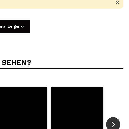
n anzeigen
N SEHEN?
5