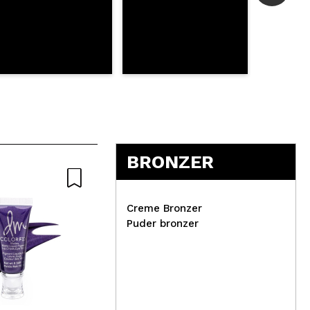
BRONZER
Creme Bronzer
Puder bronzer
Vis
Claresa – Semipermanenter
Lid
Nagellack Soak off
Pas