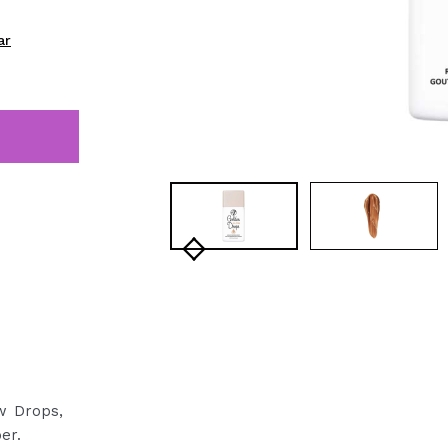
bisherigen Vorgänge ei
ar
BE
w Drops,
er.