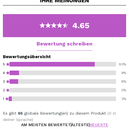
IHRE
MEINUNGEN
Anweisungen gelten eine kleine Menge des Produkts
auf die saubere Haut mit einer zarten Massage.
Verwenden Sie mit anderen Produkten aus der Linie der
Ziegenmilch. Empfohlen als Make-up Grundlage.
4.65
Wirkstoffe Vitamin E, Vitamin A, Provitamin B5 (d-
Panthenol), Kapazität 50 ml Ziegenmilch komplexe
Bewertung schreiben
Bewertungsübersicht
5
80%
4
9%
3
8%
2
0%
1
3%
Es gibt
65
globale Bewertung(en) zu diesem Produkt
(0 in
deiner Sprache)
AM MEISTEN BEWERTET
ÄLTESTE
NEUESTE