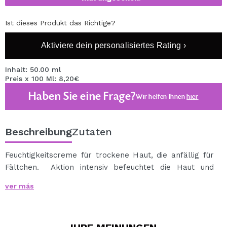
Ist dieses Produkt das Richtige?
Aktiviere dein personalisiertes Rating ›
Inhalt: 50.00 ml
Preis x 100 Ml: 8,20€
Haben Sie eine Frage?
Wir helfen Ihnen
hier
Beschreibung
Zutaten
Feuchtigkeitscreme für trockene Haut, die anfällig für
Fältchen. Aktion intensiv befeuchtet die Haut und
Mantel mehr Tiefe Haut. Das Defizit der natürlichen
ver más
Substanzen zu ergänzen. Es befeuchtet und nährt die
Haut und glättet Falten. Effektiv lindert Irritationen der
Haut. Es funktioniert, um Falten zu verhindern.