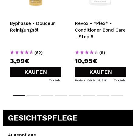
Byphasse - Douceur
Revox - *Plex* -
Reinigungsöl
Conditioner Bond Care
- Step 5
(62)
(9)
3,99€
10,95€
KAUFEN
KAUFEN
Tax Inb.
Preis x 100 Ml: 4,21€
Tax Inb.
GESICHTSPFLEGE
Augenpflege