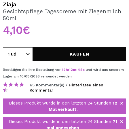
ICH MÖCHTE MICH
Ziaja
REGISTRIEREN
Gesichtspflege Tagescreme mit Ziegenmilch
50ml
Durch die Erstellung eines Kontos bei Maquillalia.de
können Sie Ihre Einkäufe schnell tätigen, den Status Ihrer
4,10€
Bestellungen überprüfen und Ihre bisherigen Vorgänge
einsehen.
KAUFEN
BENUTZERKONTO ERSTELLEN
Bestätigen Sie Ihre Bestellung vor
19
h
:
12
m
:
44
s
und wird aus unserem
Lager
am 10/08/2026
versendet werden
65 Kommentar(e) /
Hinterlasse einen
Kommentar
Dieses Produkt wurde in den letzten 24 Stunden
12
Mal verkauft
.
Dieses Produkt wurde in den letzten 24 Stunden
71
mal angesehen
.