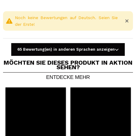
Noch keine Bewertungen auf Deutsch. Seien Sie
der Erste!
65 Bewertung(en) in anderen Sprachen anzeigen
MÖCHTEN SIE DIESES PRODUKT IN AKTION
SEHEN?
ENTDECKE MEHR
Ein Video oder Foto teilen
Dein Video könnte das erste sein. Stell es dir vor...
Würden Sie diesen Kauf empfehlen?
Ja
Nein
5/5
SENDEN