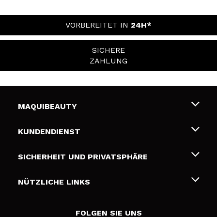
VORBEREITET IN
24H*
SICHERE
ZAHLUNG
MAQUIBEAUTY
Über uns
KUNDENDIENST
Beschäftigung
Liefer- und Versandkosten
SICHERHEIT UND PRIVATSPHÄRE
Geschenkkarten
Widerruf / Rücksendungen
Bedingungen und Datenschutz
NÜTZLICHE LINKS
Zahlung
Datenschutzrichtlinie
Kontakt
Cookies Policy
FOLGEN SIE UNS