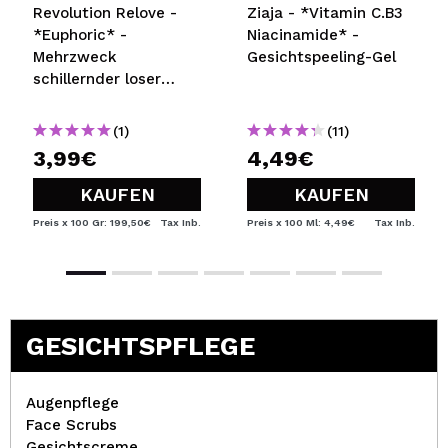
Revolution Relove -
Ziaja - *Vitamin C.B3
*Euphoric* -
Niacinamide* -
Mehrzweck
Gesichtspeeling-Gel
schillernder loser
Glitzer - Blue Frost
(1)
(11)
3,99€
4,49€
KAUFEN
KAUFEN
Preis x 100 Gr: 199,50€
Tax Inb.
Preis x 100 Ml: 4,49€
Tax Inb.
GESICHTSPFLEGE
Augenpflege
Face Scrubs
Gesichtscreme