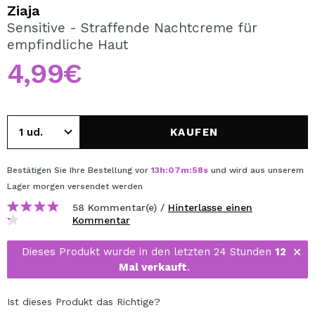
ICH MÖCHTE MICH
Ziaja
REGISTRIEREN
Sensitive - Straffende Nachtcreme für
empfindliche Haut
Durch die Erstellung eines Kontos bei Maquillalia.de
können Sie Ihre Einkäufe schnell tätigen, den Status Ihrer
4,99€
Bestellungen überprüfen und Ihre bisherigen Vorgänge
einsehen.
KAUFEN
BENUTZERKONTO ERSTELLEN
Bestätigen Sie Ihre Bestellung vor
13
h
:
07
m
:
58
s
und wird aus unserem
Lager
morgen
versendet werden
58 Kommentar(e) /
Hinterlasse einen
Kommentar
Dieses Produkt wurde in den letzten 24 Stunden
12
Mal verkauft
.
Ist dieses Produkt das Richtige?