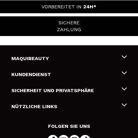
VORBEREITET IN
24H*
SICHERE
ZAHLUNG
MAQUIBEAUTY
Über uns
KUNDENDIENST
Beschäftigung
Liefer- und Versandkosten
SICHERHEIT UND PRIVATSPHÄRE
Geschenkkarten
Widerruf / Rücksendungen
Bedingungen und Datenschutz
NÜTZLICHE LINKS
Zahlung
Datenschutzrichtlinie
Kontakt
Cookies Policy
FOLGEN SIE UNS
Online Streitschlichtung (ODR)