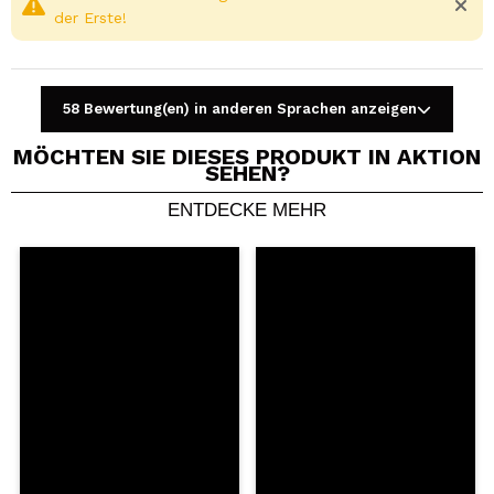
der Erste!
58 Bewertung(en) in anderen Sprachen anzeigen
MÖCHTEN SIE DIESES PRODUKT IN AKTION
SEHEN?
ENTDECKE MEHR
Ein Video oder Foto teilen
Dein Video könnte das erste sein. Stell es dir vor...
Würden Sie diesen Kauf empfehlen?
Ja
Nein
5/5
SENDEN