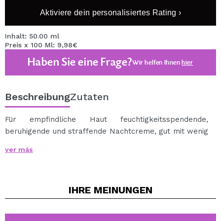
Aktiviere dein personalisiertes Rating ›
Inhalt: 50.00 ml
Preis x 100 Ml: 9,98€
Haben Sie eine Frage?
Wir helfen Ihnen
hier
Beschreibung
Zutaten
Für empfindliche Haut feuchtigkeitsspendende,
beruhigende und straffende Nachtcreme, gut mit wenig
Festigkeit und Elastizität.
ver más
Es enthält nur die wesentlichen Komponenten für die
Formel.
Beseitigt Rötungen und Brennen der Haut Empfindung
IHRE
MEINUNGEN
stellt einen unmittelbaren beruhigenden Effekt.
Rauheit, Trockenheit und übermäßige Schuppenbildung
reduziert.