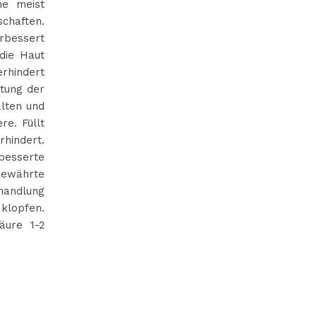
ene meist
chaften.
erbessert
 die Haut
rhindert
htung der
alten und
re. Füllt
hindert.
besserte
ewährte
handlung
klopfen.
äure 1-2