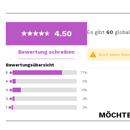
4.50
Es gibt
60
global
Bewertung schreiben
Noch keine Bewe
Bewertungsübersicht
5
77%
4
5%
3
13%
2
3%
1
2%
MÖCHTEN