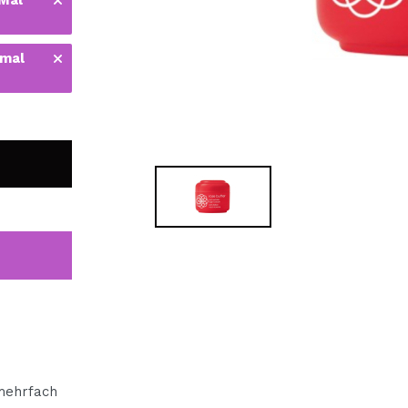
bisherigen Vorgänge ei
 mal
BE
ehrfach