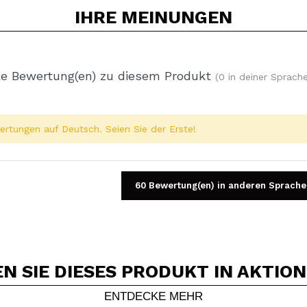
IHRE
MEINUNGEN
e Bewertung(en) zu diesem Produkt
(0 in deiner Sprache
rtungen auf Deutsch. Seien Sie der Erste!
60 Bewertung(en) in anderen Sprache
 SIE DIESES PRODUKT IN AKTIO
Ein Video oder Foto teilen
Dein Video könnte das erste sein. Stell es dir vor...
ENTDECKE MEHR