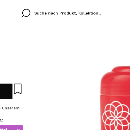
Cristina
Antonia
Ines
Ich habe hier kein K
SPRACHE
ez que
Buena experiencia
Muy bien
Spedizi
ICH M
ALEMAN
ESPAÑOL
eriencia
imballa
ajería.
elegan
REGIS
colori sc
 unserem
ar
Durch die Erstellung e
Einkäufe schnell tätig
 Mal