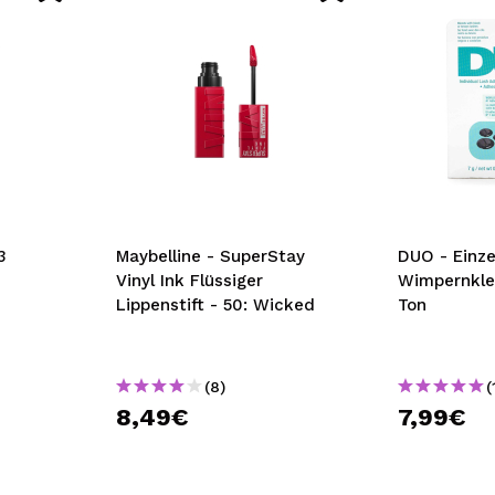
3
Maybelline - SuperStay
DUO - Einze
Vinyl Ink Flüssiger
Wimpernkle
Lippenstift - 50: Wicked
Ton
(8)
(
8,49€
7,99€