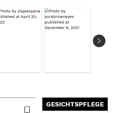
5
GESICHTSPFLEGE
Nat