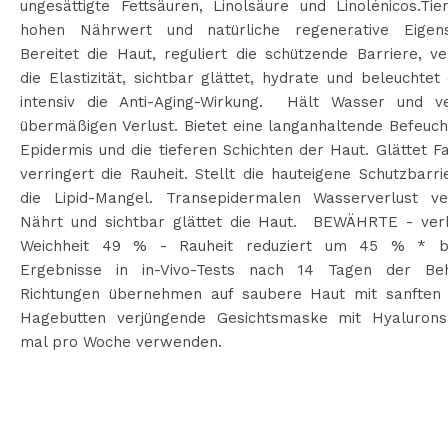
ungesättigte Fettsäuren, Linolsäure und Linolénicos.Ti
hohen Nährwert und natürliche regenerative Eigens
Bereitet die Haut, reguliert die schützende Barriere, v
die Elastizität, sichtbar glättet, hydrate und beleuchtet
intensiv die Anti-Aging-Wirkung. Hält Wasser und ve
übermäßigen Verlust. Bietet eine langanhaltende Befeuc
Epidermis und die tieferen Schichten der Haut. Glättet F
verringert die Rauheit. Stellt die hauteigene Schutzbarrie
die Lipid-Mangel. Transepidermalen Wasserverlust ver
Nährt und sichtbar glättet die Haut. BEWÄHRTE - ver
Weichheit 49 % - Rauheit reduziert um 45 % * b
Ergebnisse in in-Vivo-Tests nach 14 Tagen der Be
Richtungen übernehmen auf saubere Haut mit sanften 
Hagebutten verjüngende Gesichtsmaske mit Hyalurons
mal pro Woche verwenden.