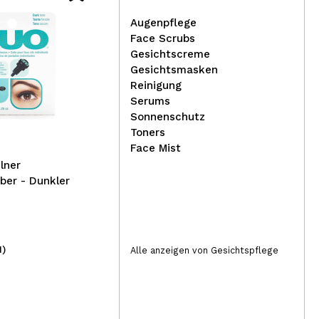
Augenpflege
Face Scrubs
Gesichtscreme
Gesichtsmasken
Technic Cosmetics -
Reinigung
Summer VIbes Lippenöl -
Serums
Pina colada
Org
Sonnenschutz
Vo
Toners
Kop
Face Mist
Haa
lner
ber - Dunkler
1)
(6)
Alle anzeigen von Gesichtspflege
1,69€
4,