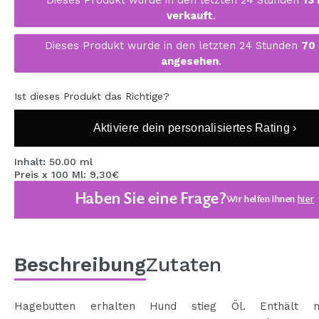
MAQUIFARMA
verkauft
.
KOREA ZONE
Dieses Produkt wurde in den letzten 24 Stunden
70
angesehen
.
TRAVEL SIZE
NATURE
Ist dieses Produkt das Richtige?
Aktiviere dein personalisiertes Rating ›
SPECIALS
Inhalt: 50.00 ml
OUTLET
Preis x 100 Ml: 9,30€
Haben Sie eine Frage?
Wir helfen Ihnen
hier
SIE SIND ZURÜCKGEKEHRT!
BALD VERFÜGBAR
BLOG
Beschreibung
Zutaten
Hagebutten erhalten Hund stieg Öl. Enthält m