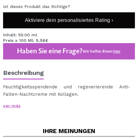
Ist dieses Produkt das Richtige?
Aktiviere dein personalisiertes Rating ›
Inhalt: 50.00 ml
Preis x 100 Ml: 9,98€
Haben Sie eine Frage?
Wir helfen Ihnen
hier
Beschreibung
Feuchtigkeitsspendende und regenerierende Anti-
Falten-Nachtcreme mit Kollagen.
Versorgt die Haut aktiv und nachhaltig mit Feuchtigkeit.
ver más
Hilft nachts bei der Regeneration der Epidermis.
Glättet Falten und verjüngt die Haut.
Verbessert die Elastizität der Haut.
IHRE
MEINUNGEN
Ideal für Haut mit Rötungen und gereizter Haut.