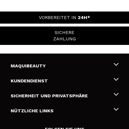
VORBEREITET IN
24H*
SICHERE
ZAHLUNG
MAQUIBEAUTY
Über uns
KUNDENDIENST
Beschäftigung
Liefer- und Versandkosten
SICHERHEIT UND PRIVATSPHÄRE
Geschenkkarten
Widerruf / Rücksendungen
Bedingungen und Datenschutz
NÜTZLICHE LINKS
Zahlung
Datenschutzrichtlinie
Kontakt
Cookies Policy