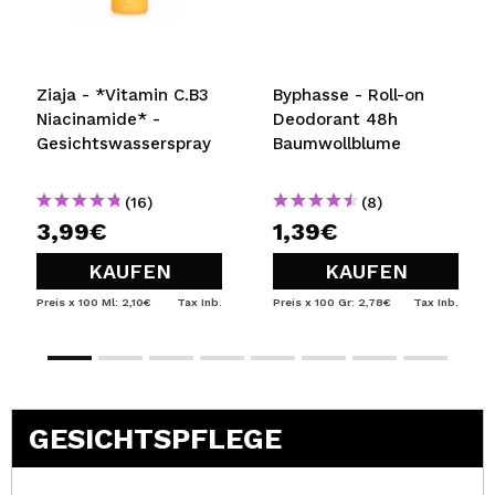
Ziaja - *Vitamin C.B3
Byphasse - Roll-on
Niacinamide* -
Deodorant 48h
Gesichtswasserspray
Baumwollblume
(16)
(8)
3,99€
1,39€
KAUFEN
KAUFEN
Preis x 100 Ml: 2,10€
Tax Inb.
Preis x 100 Gr: 2,78€
Tax Inb.
GESICHTSPFLEGE