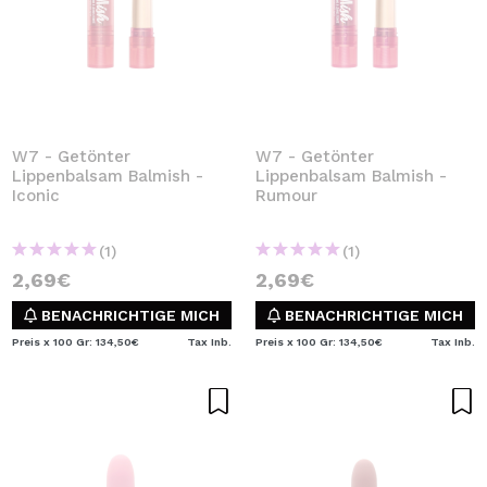
W7 - Getönter
W7 - Getönter
Lippenbalsam Balmish -
Lippenbalsam Balmish -
Iconic
Rumour
(1)
(1)
2,69€
2,69€
BENACHRICHTIGE MICH
BENACHRICHTIGE MICH
Preis x 100 Gr: 134,50€
Tax Inb.
Preis x 100 Gr: 134,50€
Tax Inb.