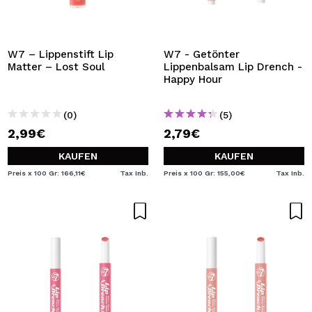
W7 – Lippenstift Lip
W7 - Getönter
Matter – Lost Soul
Lippenbalsam Lip Drench -
Happy Hour
(0)
(5)
2,99€
2,79€
KAUFEN
KAUFEN
Preis x 100 Gr: 166,11€
Tax Inb.
Preis x 100 Gr: 155,00€
Tax Inb.