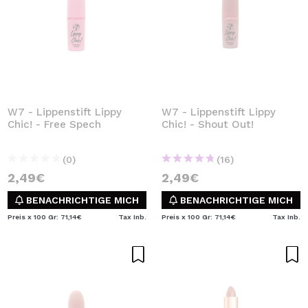
W7 - Lippenstift Lippy
W7 - Lippenstift Lippy
Chic! - Free Spech
Chic! - Shout Out!
(0)
(16)
2,49€
2,49€
BENACHRICHTIGE MICH
BENACHRICHTIGE MICH
Preis x 100 Gr: 71,14€
Tax Inb.
Preis x 100 Gr: 71,14€
Tax Inb.