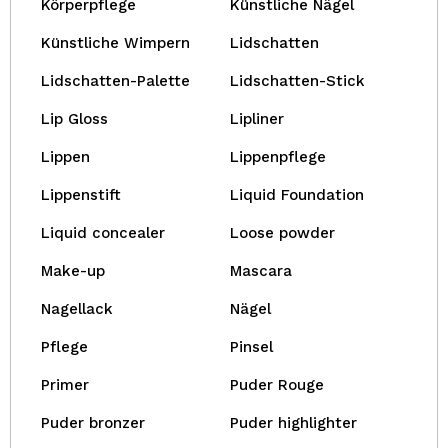
Körperpflege
Künstliche Nägel
Künstliche Wimpern
Lidschatten
Lidschatten-Palette
Lidschatten-Stick
Lip Gloss
Lipliner
Lippen
Lippenpflege
Lippenstift
Liquid Foundation
Liquid concealer
Loose powder
Make-up
Mascara
Nagellack
Nägel
Pflege
Pinsel
Primer
Puder Rouge
Puder bronzer
Puder highlighter