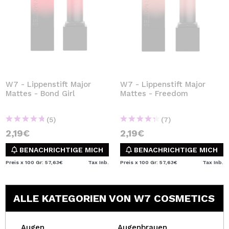
W7 - Lippenstift Major
W7 - Lippenstift Major
Mattes - Bond Girl
Mattes - Freedom
(5)
(7)
2,19€
2,19€
BENACHRICHTIGE MICH
BENACHRICHTIGE MICH
Preis x 100 Gr: 57,63€
Tax Inb.
Preis x 100 Gr: 57,63€
Tax Inb.
ALLE KATEGORIEN VON W7 COSMETICS
Augen
Augenbrauen