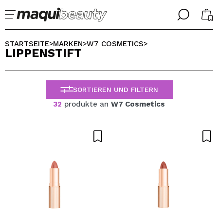
╳
╳
WÄHLE DEINE SPRACHE
STARTSEITE
MARKEN
W7 COSMETICS
>
>
>
LIPPENSTIFT
Ich bin bereits #maquilover, ich habe ein Konto
WILLKOMMEN!
ALEMAN
ESPAÑOL
SORTIEREN UND FILTERN
ENGLISH
FRANCES
32
produkte an
W7 Cosmetics
ITALIANO
PORTUGUESE
Passwort vergessen?
Ich habe hier kein Konto