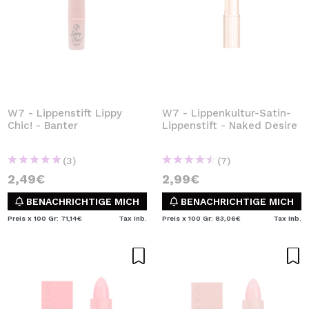
W7 - Lippenstift Lippy
W7 - Lippenkultur-Satin-
Chic! - Banter
Lippenstift - Naked Desire
(3)
(7)
2,49€
2,99€
BENACHRICHTIGE MICH
BENACHRICHTIGE MICH
Preis x 100 Gr: 71,14€
Tax Inb.
Preis x 100 Gr: 83,06€
Tax Inb.