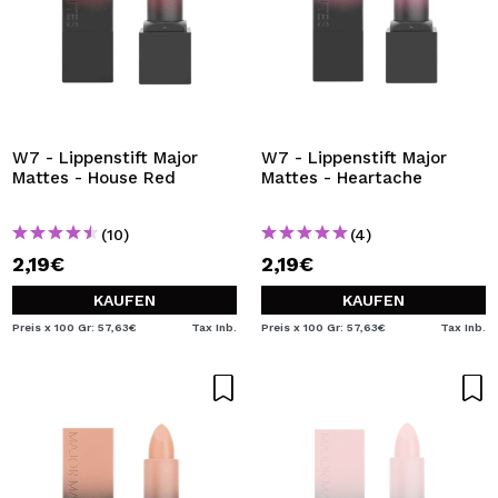
W7 - Lippenstift Major
W7 - Lippenstift Major
Mattes - House Red
Mattes - Heartache
(10)
(4)
2,19€
2,19€
KAUFEN
KAUFEN
Preis x 100 Gr: 57,63€
Tax Inb.
Preis x 100 Gr: 57,63€
Tax Inb.