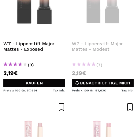
W7 - Lippenstift Major
W7 - Lippenstift Major
Mattes - Exposed
Mattes - Modest
(9)
(7)
2,19€
2,19€
KAUFEN
BENACHRICHTIGE MICH
Preis x 100 Gr: 57,63€
Tax Inb.
Preis x 100 Gr: 57,63€
Tax Inb.