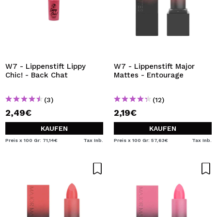
W7 - Lippenstift Lippy
W7 - Lippenstift Major
Chic! - Back Chat
Mattes - Entourage
(3)
(12)
2,49€
2,19€
KAUFEN
KAUFEN
Preis x 100 Gr: 71,14€
Tax Inb.
Preis x 100 Gr: 57,63€
Tax Inb.