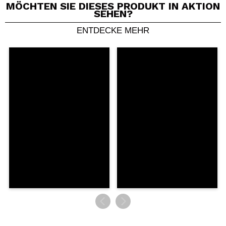
MÖCHTEN SIE DIESES PRODUKT IN AKTION
SEHEN?
ENTDECKE MEHR
Ein Video oder Foto teilen
Dein Video könnte das erste sein. Stell es dir vor...
Würden Sie diesen Kauf empfehlen?
Ja
Nein
5/5
SENDEN