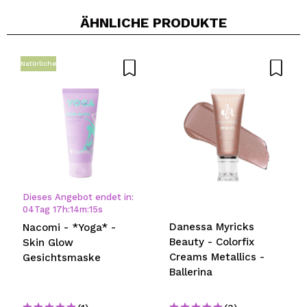
ÄHNLICHE PRODUKTE
Natürliche
Dieses Angebot endet in:
04
Tag
17
h
:
14
m
:
14
s
Danessa Myricks
Nacomi - *Yoga* -
Beauty - Colorfix
Skin Glow
Creams Metallics -
Gesichtsmaske
Ballerina