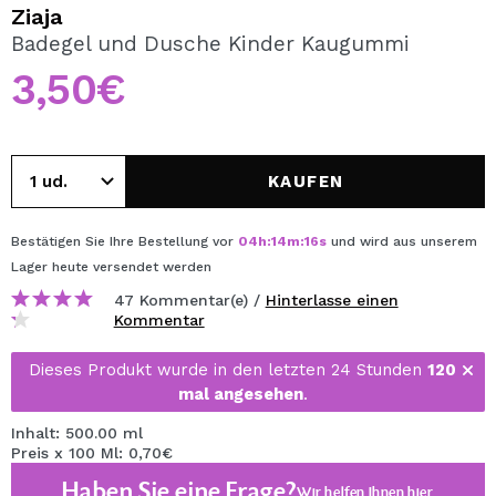
ICH MÖCHTE MICH
Ziaja
REGISTRIEREN
Badegel und Dusche Kinder Kaugummi
3,50€
Durch die Erstellung eines Kontos bei Maquillalia.de
können Sie Ihre Einkäufe schnell tätigen, den Status Ihrer
Bestellungen überprüfen und Ihre bisherigen Vorgänge
einsehen.
KAUFEN
BENUTZERKONTO ERSTELLEN
Bestätigen Sie Ihre Bestellung vor
04
h
:
14
m
:
15
s
und wird aus unserem
Lager
heute
versendet werden
47 Kommentar(e) /
Hinterlasse einen
Kommentar
Dieses Produkt wurde in den letzten 24 Stunden
120
mal angesehen
.
Inhalt: 500.00 ml
Preis x 100 Ml: 0,70€
Haben Sie eine Frage?
Wir helfen Ihnen
hier