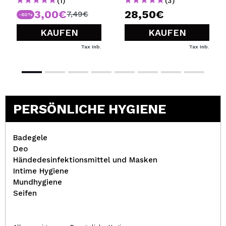
(1)
(3)
3,00€
28,50€
7,49€
-60%
KAUFEN
KAUFEN
Tax Inb.
Tax Inb.
PERSÖNLICHE HYGIENE
Badegele
Deo
Händedesinfektionsmittel und Masken
Intime Hygiene
Mundhygiene
Seifen