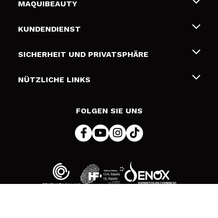
MAQUIBEAUTY
Über uns
KUNDENDIENST
Beschäftigung
Liefer- und Versandkosten
SICHERHEIT UND PRIVATSPHÄRE
Geschenkkarten
Widerruf / Rücksendungen
Bedingungen und Datenschutz
NÜTZLICHE LINKS
Zahlung
Datenschutzrichtlinie
Kontakt
Cookies Policy
FOLGEN SIE UNS
Online Streitschlichtung (ODR)
© 2026 DSM Beauty, S.L.