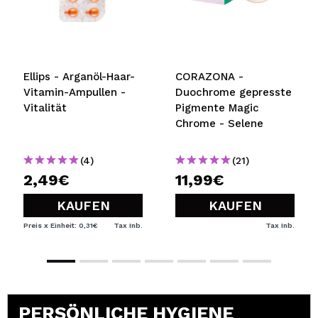
Ellips - Arganöl-Haar-
CORAZONA -
Vitamin-Ampullen -
Duochrome gepresste
Vitalität
Pigmente Magic
Chrome - Selene
(4)
(21)
2,49€
11,99€
KAUFEN
KAUFEN
Preis x Einheit: 0,31€
Tax Inb.
Tax Inb.
PERSÖNLICHE HYGIENE