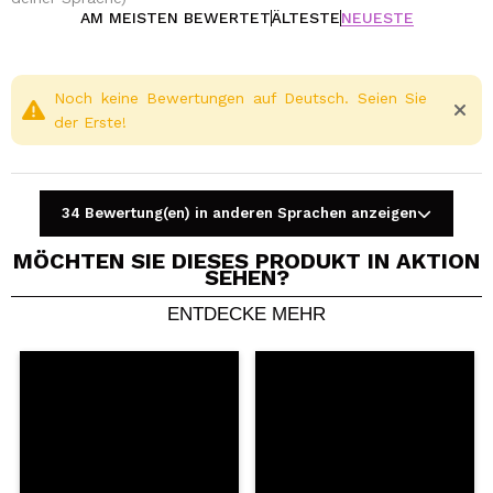
AM MEISTEN BEWERTET
ÄLTESTE
NEUESTE
Noch keine Bewertungen auf Deutsch. Seien Sie
der Erste!
34 Bewertung(en) in anderen Sprachen anzeigen
MÖCHTEN SIE DIESES PRODUKT IN AKTION
SEHEN?
ENTDECKE MEHR
Ein Video oder Foto teilen
Dein Video könnte das erste sein. Stell es dir vor...
Würden Sie diesen Kauf empfehlen?
Ja
Nein
5/5