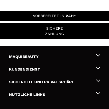
VORBEREITET IN
24H*
SICHERE
ZAHLUNG
MAQUIBEAUTY
Über uns
KUNDENDIENST
Beschäftigung
Liefer- und Versandkosten
SICHERHEIT UND PRIVATSPHÄRE
Geschenkkarten
Widerruf / Rücksendungen
Bedingungen und Datenschutz
NÜTZLICHE LINKS
Zahlung
Datenschutzrichtlinie
Kontakt
Cookies Policy