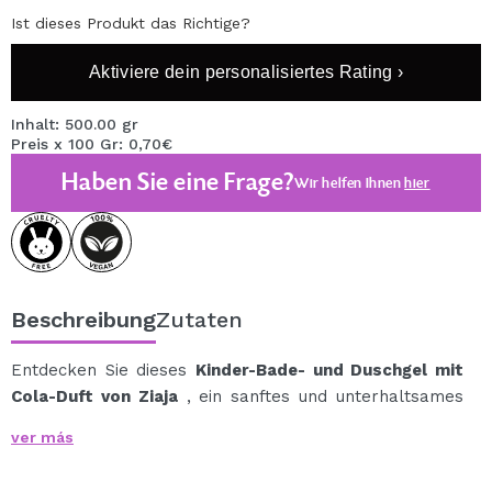
Ist dieses Produkt das Richtige?
Aktiviere dein personalisiertes Rating ›
Inhalt: 500.00 gr
Preis x 100 Gr: 0,70€
Haben Sie eine Frage?
Wir helfen Ihnen
hier
Beschreibung
Zutaten
Entdecken Sie dieses
Kinder-Bade- und Duschgel mit
Cola-Duft von Ziaja
, ein sanftes und unterhaltsames
Reinigungsprodukt, das speziell für die Pflege der Haut
ver más
von Kindern ab 3 Jahren entwickelt wurde.
Die vegane Formel enthält 95 % Inhaltsstoffe