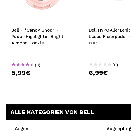
MAQUIFARMA
KOREA ZONE
TRAVEL SIZE
Bell - *Candy Shop* -
Bell HYPOAllergenic
Puder-Highlighter Bright
Loses Fixierpuder 
NATURE
Almond Cookie
Blur
SPECIALS
(3)
(0)
OUTLET
5,99€
6,99€
SIE SIND ZURÜCKGEKEHRT!
BALD VERFÜGBAR
BLOG
ALLE KATEGORIEN VON BELL
Augen
Augenpfle