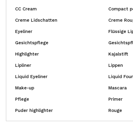
CC Cream
Compact p
Creme Lidschatten
Creme Rou
Eyeliner
Flüssige Li
Gesichtspflege
Gesichtspf
Highlighter
Kajalstift
Lipliner
Lippen
Liquid Eyeliner
Liquid Fou
Make-up
Mascara
Pflege
Primer
Puder highlighter
Rouge