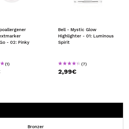
nsehen.
NUTZERKONTO ERSTELLEN
ypoallergener
Bell - Mystic Glow
Textmarker
Highlighter - 01: Luminous
Go - 02: Pinky
Spirit
(1)
(7)
€
2,99€
Bronzer