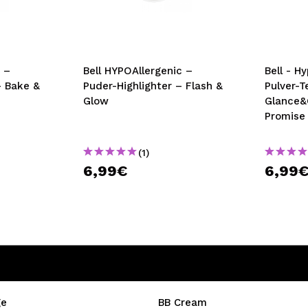
bisherigen Vorgänge ei
BE
 –
Bell HYPOAllergenic –
Bell - H
– Bake &
Puder-Highlighter – Flash &
Pulver-
Glow
Glance&
Promise
(1)
6,99€
6,99
ge
BB Cream