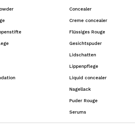
owder
Concealer
ge
Creme concealer
ppenstifte
Flüssiges Rouge
lege
Gesichtspuder
Lidschatten
Lippenpflege
ndation
Liquid concealer
Nagellack
Puder Rouge
Serums