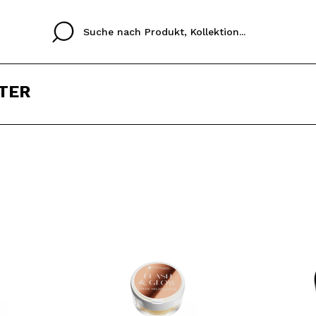
TER
Cristina
Antonia
Ines
Ich habe hier kein K
SPRACHE
ez que
Buena experiencia
Muy bien
Spedizi
ICH M
ALEMAN
ESPAÑOL
eriencia
imballa
ajería.
elegan
REGIS
colori sc
Durch die Erstellung e
Einkäufe schnell tätig