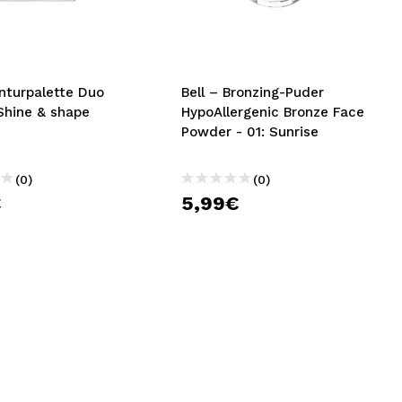
nsehen.
NUTZERKONTO ERSTELLEN
onturpalette Duo
Bell – Bronzing-Puder
Shine & shape
HypoAllergenic Bronze Face
Powder - 01: Sunrise
(0)
(0)
€
5,99€