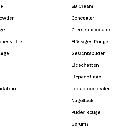
ge
BB Cream
owder
Concealer
ge
Creme concealer
ppenstifte
Flüssiges Rouge
lege
Gesichtspuder
Lidschatten
Lippenpflege
ndation
Liquid concealer
Nagellack
Puder Rouge
Serums