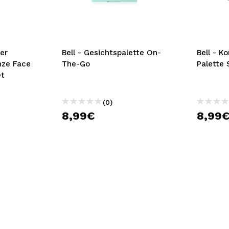
bisherigen Vorgänge ei
BE
er
Bell - Gesichtspalette On-
Bell - K
nze Face
The-Go
Palette 
et
(0)
8,99€
8,99