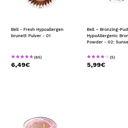
MAQUIFARMA
KOREA ZONE
TRAVEL SIZE
Bell - Fresh Hypoallergen
Bell – Bronzing-Pud
brunett Pulver - 01
HypoAllergenic Bro
NATURE
Powder - 02: Suns
(65)
(5)
SPECIALS
6,49€
5,99€
OUTLET
SIE SIND ZURÜCKGEKEHRT!
BALD VERFÜGBAR
BLOG