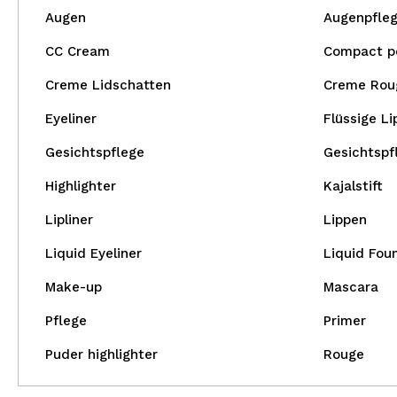
Augen
Augenpfle
CC Cream
Compact p
Creme Lidschatten
Creme Rou
Eyeliner
Flüssige Li
Gesichtspflege
Gesichtspf
Highlighter
Kajalstift
Lipliner
Lippen
Liquid Eyeliner
Liquid Fou
Make-up
Mascara
Pflege
Primer
Puder highlighter
Rouge