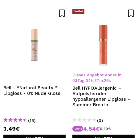
Outlet
Dieses Angebot endet in:
03
Tag
04
h
:
37
m
:
26
s
Bell - *Natural Beauty * -
Bell HYPOAllergenic –
Lipgloss - 01: Nude Gloss
Aufpolsternder
hypoallergener Lipgloss –
Summer Breath
(15)
(0)
3,49€
4,54€
6,49€
-30%