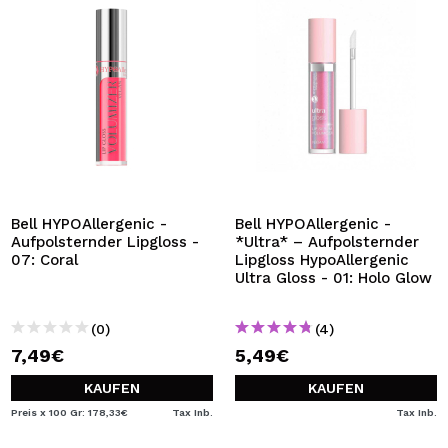
Bell HYPOAllergenic -
Bell HYPOAllergenic -
Aufpolsternder Lipgloss -
*Ultra* – Aufpolsternder
07: Coral
Lipgloss HypoAllergenic
Ultra Gloss - 01: Holo Glow
(0)
(4)
7,49€
5,49€
KAUFEN
KAUFEN
Preis x 100 Gr: 178,33€
Tax Inb.
Tax Inb.