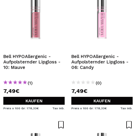
Bell HYPOAllergenic -
Bell HYPOAllergenic -
Aufpolsternder Lipgloss -
Aufpolsternder Lipgloss -
10: Mauve
06: Candy
(1)
(0)
7,49€
7,49€
KAUFEN
KAUFEN
Preis x 100 Gr: 178,33€
Tax Inb.
Preis x 100 Gr: 178,33€
Tax Inb.