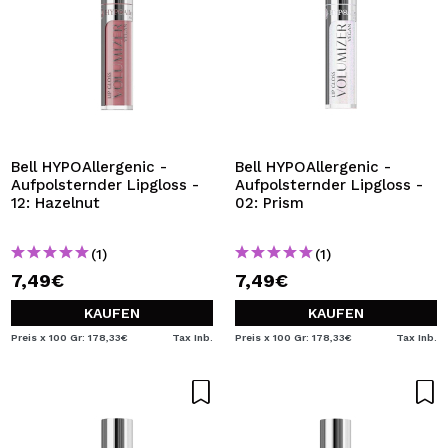
Bell HYPOAllergenic -
Bell HYPOAllergenic -
Aufpolsternder Lipgloss -
Aufpolsternder Lipgloss -
12: Hazelnut
02: Prism
(1)
(1)
7,49€
7,49€
KAUFEN
KAUFEN
Preis x 100 Gr: 178,33€
Tax Inb.
Preis x 100 Gr: 178,33€
Tax Inb.