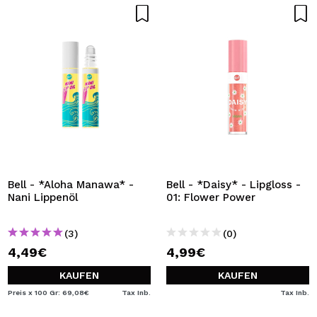
Bell - *Aloha Manawa* -
Bell - *Daisy* - Lipgloss -
Nani Lippenöl
01: Flower Power
(3)
(0)
4,49€
4,99€
KAUFEN
KAUFEN
Preis x 100 Gr: 69,08€
Tax Inb.
Tax Inb.