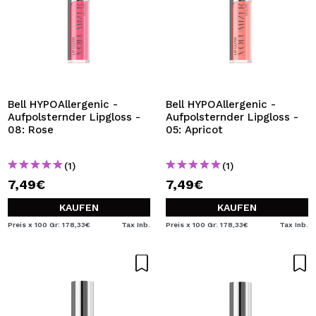
Bell HYPOAllergenic -
Bell HYPOAllergenic -
Aufpolsternder Lipgloss -
Aufpolsternder Lipgloss -
08: Rose
05: Apricot
(1)
(1)
7,49€
7,49€
KAUFEN
KAUFEN
Preis x 100 Gr: 178,33€
Tax Inb.
Preis x 100 Gr: 178,33€
Tax Inb.