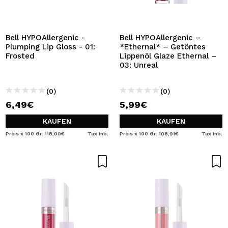
Bell HYPOAllergenic -
Bell HYPOAllergenic –
Plumping Lip Gloss - 01:
*Ethernal* – Getöntes
Frosted
Lippenöl Glaze Ethernal –
03: Unreal
(0)
(0)
6,49€
5,99€
KAUFEN
KAUFEN
Preis x 100 Gr: 118,00€
Tax Inb.
Preis x 100 Gr: 108,91€
Tax Inb.