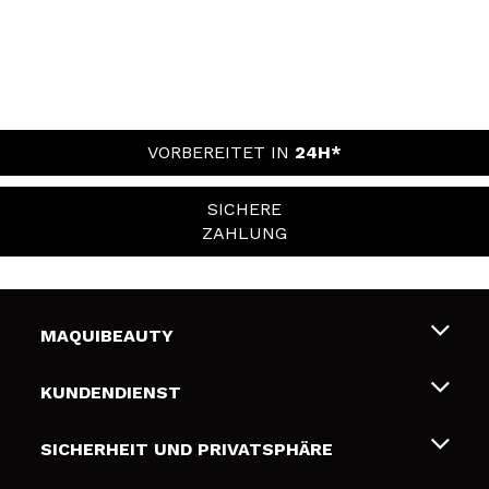
VORBEREITET IN
24H*
SICHERE
ZAHLUNG
MAQUIBEAUTY
Über uns
KUNDENDIENST
Beschäftigung
Liefer- und Versandkosten
SICHERHEIT UND PRIVATSPHÄRE
Geschenkkarten
Widerruf / Rücksendungen