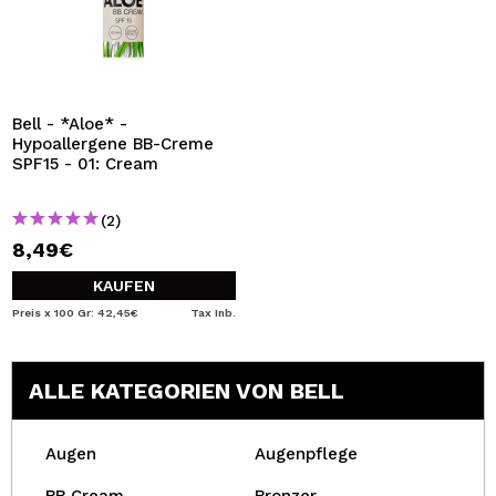
Bell - *Aloe* -
Hypoallergene BB-Creme
SPF15 - 01: Cream
(2)
8,49€
KAUFEN
Preis x 100 Gr: 42,45€
Tax Inb.
ALLE KATEGORIEN VON BELL
Augen
Augenpflege