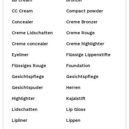
BB Cream
Bronzer
CC Cream
Compact powder
Concealer
Creme Bronzer
Creme Lidschatten
Creme Rouge
Creme concealer
Creme highlighter
Eyeliner
Flüssige Lippenstifte
Flüssiges Rouge
Foundation
Gesichtspflege
Gesichtspflege
Gesichtspuder
Herren
Highlighter
Kajalstift
Lidschatten
Lip Gloss
Lipliner
Lippen