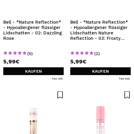
ICH MÖCHTE MICH
REGISTRIEREN
Durch die Erstellung eines Kontos bei Maquillalia.de
Bell - *Nature Reflection*
Bell - *Nature Reflection*
können Sie Ihre Einkäufe schnell tätigen, den Status Ihrer
- Hypoallergener flüssiger
- Hypoallergener flüssiger
Bestellungen überprüfen und Ihre bisherigen Vorgänge
Lidschatten - 02: Dazzling
Lidschatten Nature
einsehen.
Rose
Reflection - 03: Frosty
Brown
(5)
(2)
BENUTZERKONTO ERSTELLEN
5,99€
5,99€
KAUFEN
KAUFEN
Tax Inb.
Tax Inb.