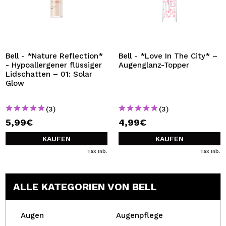
Bell - *Nature Reflection*
Bell - *Love In The City* –
- Hypoallergener flüssiger
Augenglanz-Topper
Lidschatten – 01: Solar
Glow
(3)
(3)
5,99€
4,99€
KAUFEN
KAUFEN
Tax Inb.
Tax Inb.
ALLE KATEGORIEN VON BELL
Augen
Augenpflege