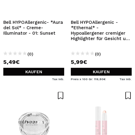
ICH MÖCHTE MICH
REGISTRIEREN
Durch die Erstellung eines Kontos bei Maquillalia.de
Bell HYPOAllergenic- *Aura
Bell HYPOAllergenic -
können Sie Ihre Einkäufe schnell tätigen, den Status Ihrer
del Sol* - Creme-
*Ethernal* -
Bestellungen überprüfen und Ihre bisherigen Vorgänge
Illuminator - 01: Sunset
Hypoallergener cremiger
einsehen.
Highlighter für Gesicht und
Körper - 02: Unseen
(0)
(0)
BENUTZERKONTO ERSTELLEN
5,49€
5,99€
KAUFEN
KAUFEN
Tax Inb.
Preis x 100 Gr: 119,80€
Tax Inb.