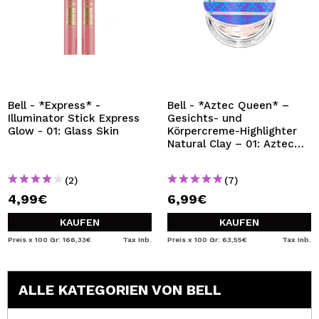
Bell - *Express* -
Bell - *Aztec Queen* –
Illuminator Stick Express
Gesichts- und
Glow - 01: Glass Skin
Körpercreme-Highlighter
Natural Clay – 01: Aztec
Flash
(2)
(7)
4,99€
6,99€
KAUFEN
KAUFEN
Preis x 100 Gr: 166,33€
Tax Inb.
Preis x 100 Gr: 63,55€
Tax Inb.
ALLE KATEGORIEN VON BELL