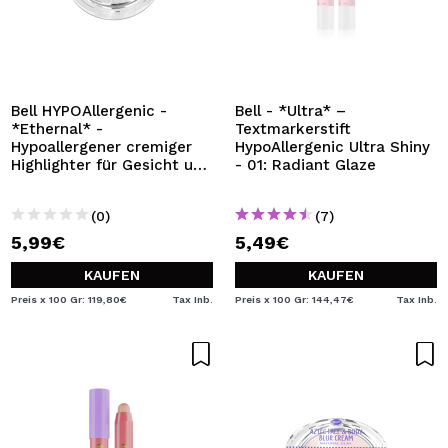
Bell HYPOAllergenic -
Bell - *Ultra* –
*Ethernal* -
Textmarkerstift
Hypoallergener cremiger
HypoAllergenic Ultra Shiny
Highlighter für Gesicht und
- 01: Radiant Glaze
Körper - 01: Frosty
(0)
(7)
5,99€
5,49€
KAUFEN
KAUFEN
Preis x 100 Gr: 119,80€
Tax Inb.
Preis x 100 Gr: 144,47€
Tax Inb.