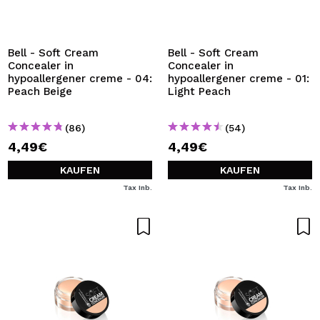
ICH MÖCHTE MICH
REGISTRIEREN
Durch die Erstellung eines Kontos bei Maquillalia.de
Bell - Soft Cream
Bell - Soft Cream
können Sie Ihre Einkäufe schnell tätigen, den Status Ihrer
Concealer in
Concealer in
Bestellungen überprüfen und Ihre bisherigen Vorgänge
hypoallergener creme - 04:
hypoallergener creme - 01:
einsehen.
Peach Beige
Light Peach
(86)
(54)
BENUTZERKONTO ERSTELLEN
4,49€
4,49€
KAUFEN
KAUFEN
Tax Inb.
Tax Inb.