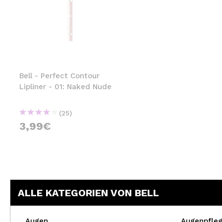
Bell - Perfect Contour
Lipliner - 01: Naked Nude
(25)
3,99€
ALLE KATEGORIEN VON BELL
Augen
Augenpfle