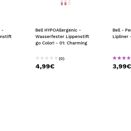
bisherigen Vorgänge ei
BE
 -
Bell HYPOAllergenic -
Bell - Perfect Contour
nstift
Wasserfester Lippenstift
Lipliner
e
go Color! - 01: Charming
(0)
4,99€
3,99