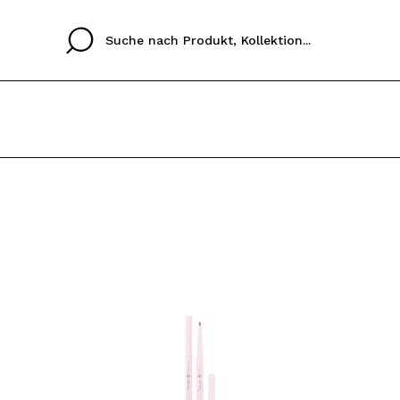
Cristina
Antonia
Ines
Ich habe hier kein K
SPRACHE
ez que
Buena experiencia
Muy bien
Spedizi
ICH M
ALEMAN
ESPAÑOL
eriencia
imballa
ajería.
elegan
REGIS
colori sc
Durch die Erstellung e
Einkäufe schnell tätig