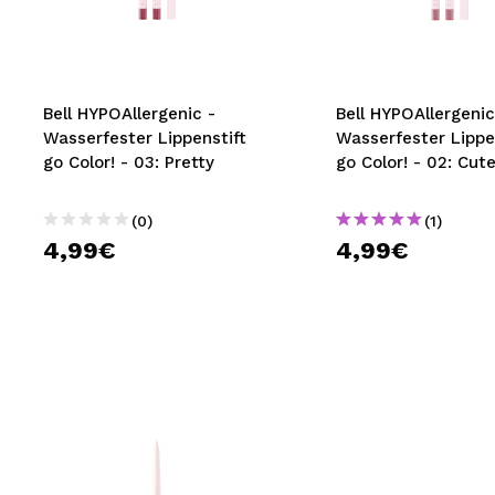
MAQUIFARMA
KOREA ZONE
TRAVEL SIZE
Bell HYPOAllergenic -
Bell HYPOAllergenic
Wasserfester Lippenstift
Wasserfester Lippe
NATURE
go Color! - 03: Pretty
go Color! - 02: Cut
(0)
(1)
SPECIALS
4,99€
4,99€
OUTLET
SIE SIND ZURÜCKGEKEHRT!
BALD VERFÜGBAR
BLOG