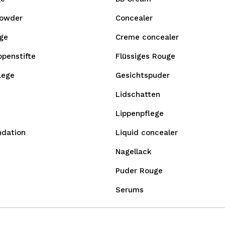
owder
Concealer
ge
Creme concealer
ppenstifte
Flüssiges Rouge
lege
Gesichtspuder
Lidschatten
Lippenpflege
ndation
Liquid concealer
Nagellack
Puder Rouge
Serums