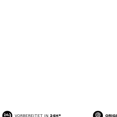
VORBEREITET IN
24H*
ORIG