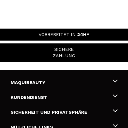
VORBEREITET IN
24H*
SICHERE
ZAHLUNG
MAQUIBEAUTY
Über uns
KUNDENDIENST
Beschäftigung
Liefer- und Versandkosten
SICHERHEIT UND PRIVATSPHÄRE
Geschenkkarten
Widerruf / Rücksendungen
Bedingungen und Datenschutz
NÜTZLICHE LINKS
Zahlung