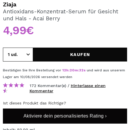
ICH MÖCHTE MICH
Ziaja
REGISTRIEREN
Antioxidans-Konzentrat-Serum für Gesicht
und Hals - Acai Berry
Durch die Erstellung eines Kontos bei Maquillalia.de
können Sie Ihre Einkäufe schnell tätigen, den Status Ihrer
4,99€
Bestellungen überprüfen und Ihre bisherigen Vorgänge
einsehen.
KAUFEN
BENUTZERKONTO ERSTELLEN
Bestätigen Sie Ihre Bestellung vor
12
h
:
20
m
:
32
s
und wird aus unserem
Lager
am 10/08/2026
versendet werden
172 Kommentar(e) /
Hinterlasse einen
Kommentar
Ist dieses Produkt das Richtige?
Aktiviere dein personalisiertes Rating ›
Inhalt: 50.00 ml