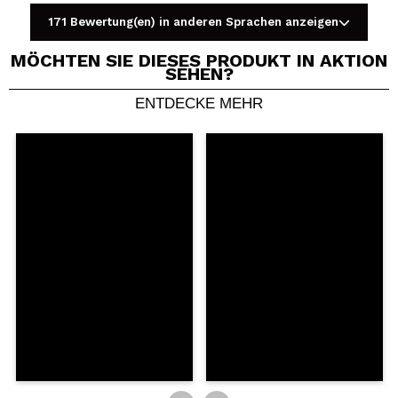
171 Bewertung(en) in anderen Sprachen anzeigen
MÖCHTEN SIE DIESES PRODUKT IN AKTION
SEHEN?
ENTDECKE MEHR
Ein Video oder Foto teilen
Dein Video könnte das erste sein. Stell es dir vor...
Würden Sie diesen Kauf empfehlen?
Ja
Nein
5/5
SENDEN