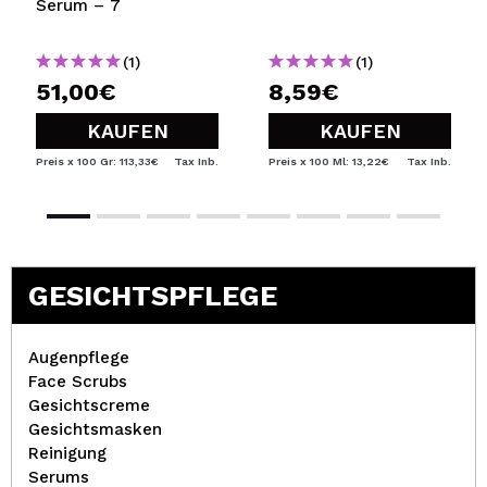
Serum – 7
(1)
(1)
51,00€
8,59€
KAUFEN
KAUFEN
Preis x 100 Gr: 113,33€
Tax Inb.
Preis x 100 Ml: 13,22€
Tax Inb.
GESICHTSPFLEGE
Augenpflege
Face Scrubs
Gesichtscreme
Gesichtsmasken
Reinigung
Serums