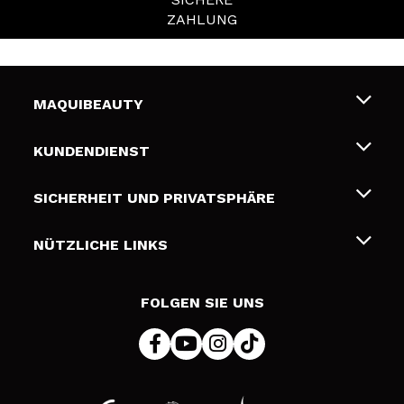
ZAHLUNG
MAQUIBEAUTY
Über uns
KUNDENDIENST
Beschäftigung
Liefer- und Versandkosten
SICHERHEIT UND PRIVATSPHÄRE
Geschenkkarten
Widerruf / Rücksendungen
Bedingungen und Datenschutz
NÜTZLICHE LINKS
Zahlung
Datenschutzrichtlinie
Kontakt
Cookies Policy
FOLGEN SIE UNS
Online Streitschlichtung (ODR)