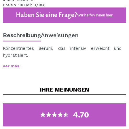
Preis x 100 Ml: 9,98€
Haben Sie eine Frage?
Wir helfen Ihnen
hier
Beschreibung
Anweisungen
Konzentriertes Serum, das intensiv erweicht und
hydratisiert.
Stärkt die Haut und wirkt ausdrücklich.
ver más
Hauptinhaltsstoffe: Acai-Beere, Beta-Glucan, Vitamin E
und B5, D-Panthenol und Hyaluronsäure.
Über diesen Link können Sie auf alle Produkte der Acai
IHRE
MEINUNGEN
Berry-Linie zugreifen.
4.70