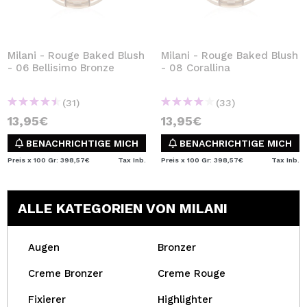
Milani - Rouge Baked Blush
Milani - Rouge Baked Blush
- 06 Bellisimo Bronze
- 08 Corallina
(31)
(33)
13,95€
13,95€
BENACHRICHTIGE MICH
BENACHRICHTIGE MICH
Preis x 100 Gr: 398,57€
Tax Inb.
Preis x 100 Gr: 398,57€
Tax Inb.
ALLE KATEGORIEN VON MILANI
Augen
Bronzer
Creme Bronzer
Creme Rouge
Fixierer
Highlighter