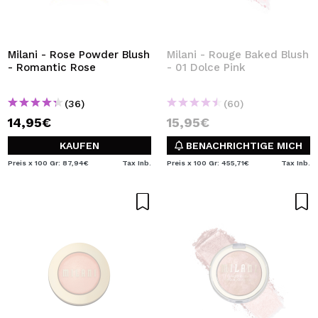
Milani - Rose Powder Blush
Milani - Rouge Baked Blush
- Romantic Rose
- 01 Dolce Pink
(36)
(60)
14,95€
15,95€
KAUFEN
BENACHRICHTIGE MICH
Preis x 100 Gr: 87,94€
Tax Inb.
Preis x 100 Gr: 455,71€
Tax Inb.