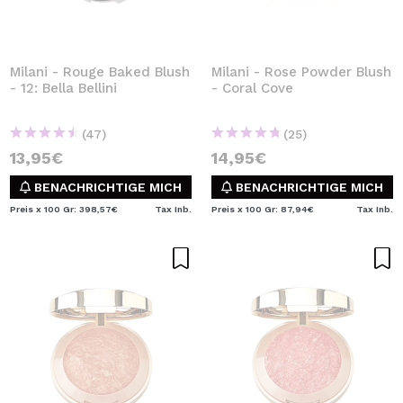
Milani - Rouge Baked Blush
Milani - Rose Powder Blush
- 12: Bella Bellini
- Coral Cove
(47)
(25)
13,95€
14,95€
BENACHRICHTIGE MICH
BENACHRICHTIGE MICH
Preis x 100 Gr: 398,57€
Tax Inb.
Preis x 100 Gr: 87,94€
Tax Inb.