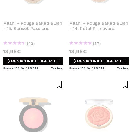
Milani - Rouge Baked Blush
Milani - Rouge Baked Blush
- 15: Sunset Passione
- 14: Petal Primavera
(23)
(47)
13,95€
13,95€
BENACHRICHTIGE MICH
BENACHRICHTIGE MICH
Preis x 100 Gr: 398,57€
Tax Inb.
Preis x 100 Gr: 398,57€
Tax Inb.