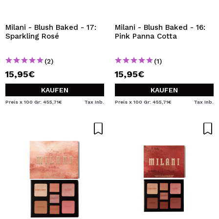
Milani - Blush Baked - 17:
Milani - Blush Baked - 16:
Sparkling Rosé
Pink Panna Cotta
(2)
(1)
15,95€
15,95€
KAUFEN
KAUFEN
Preis x 100 Gr: 455,71€
Tax Inb.
Preis x 100 Gr: 455,71€
Tax Inb.