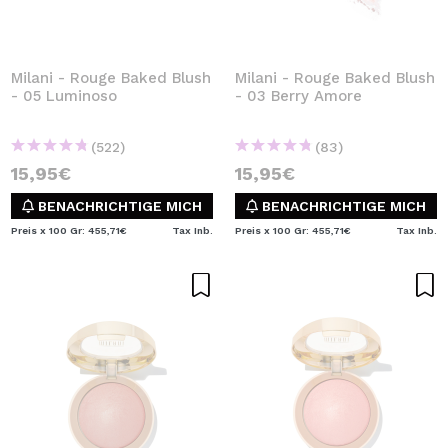
Milani - Rouge Baked Blush
Milani - Rouge Baked Blush
- 05 Luminoso
- 03 Berry Amore
(522)
(83)
15,95€
15,95€
BENACHRICHTIGE MICH
BENACHRICHTIGE MICH
Preis x 100 Gr: 455,71€
Tax Inb.
Preis x 100 Gr: 455,71€
Tax Inb.