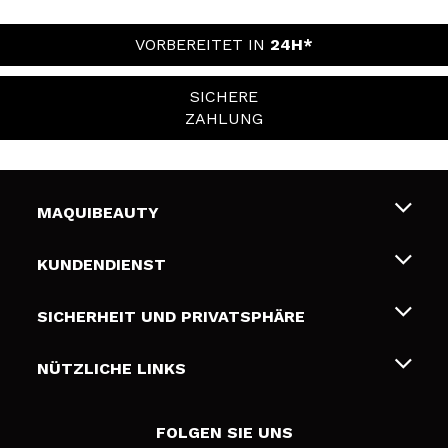
VORBEREITET IN
24H*
SICHERE
ZAHLUNG
MAQUIBEAUTY
Über uns
KUNDENDIENST
Beschäftigung
Liefer- und Versandkosten
SICHERHEIT UND PRIVATSPHÄRE
Geschenkkarten
Widerruf / Rücksendungen
Bedingungen und Datenschutz
NÜTZLICHE LINKS
Zahlung
Datenschutzrichtlinie
Kontakt
Cookies Policy
FOLGEN SIE UNS