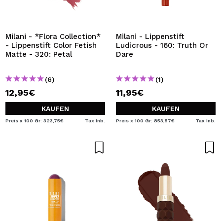
Milani - *Flora Collection*
Milani - Lippenstift
- Lippenstift Color Fetish
Ludicrous - 160: Truth Or
Matte - 320: Petal
Dare
(6)
(1)
12,95€
11,95€
KAUFEN
KAUFEN
Preis x 100 Gr: 323,75€
Tax Inb.
Preis x 100 Gr: 853,57€
Tax Inb.