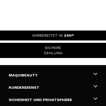
VORBEREITET IN
24H*
SICHERE
ZAHLUNG
MAQUIBEAUTY
Über uns
KUNDENDIENST
Beschäftigung
Liefer- und Versandkosten
SICHERHEIT UND PRIVATSPHÄRE
Geschenkkarten
Widerruf / Rücksendungen