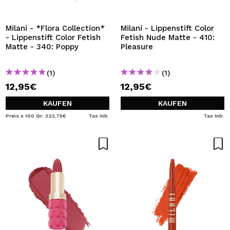
ICH MÖCHTE MICH
REGISTRIEREN
Milani - *Flora Collection*
Milani - Lippenstift Color
- Lippenstift Color Fetish
Fetish Nude Matte - 410:
Durch die Erstellung eines Kontos bei Maquillalia.de
Matte - 340: Poppy
Pleasure
können Sie Ihre Einkäufe schnell tätigen, den Status Ihrer
Bestellungen überprüfen und Ihre bisherigen Vorgänge
einsehen.
(1)
(1)
12,95€
12,95€
BENUTZERKONTO ERSTELLEN
KAUFEN
KAUFEN
Preis x 100 Gr: 323,75€
Tax Inb.
Tax Inb.