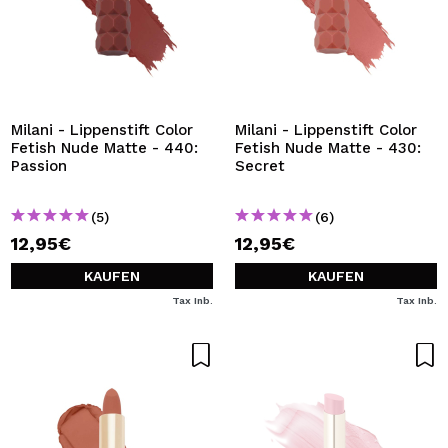
Milani - Lippenstift Color
Milani - Lippenstift Color
Fetish Nude Matte - 440:
Fetish Nude Matte - 430:
Passion
Secret
(5)
(6)
12,95€
12,95€
KAUFEN
KAUFEN
Tax Inb.
Tax Inb.