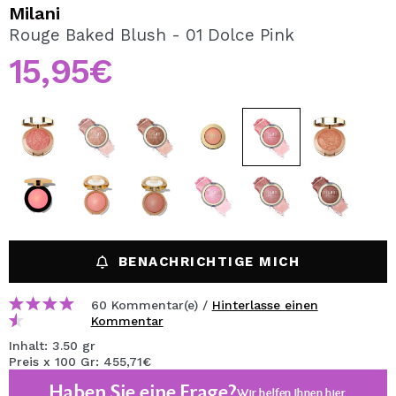
ICH MÖCHTE MICH
Milani
REGISTRIEREN
Rouge Baked Blush - 01 Dolce Pink
15,95€
Durch die Erstellung eines Kontos bei Maquillalia.de
können Sie Ihre Einkäufe schnell tätigen, den Status Ihrer
Bestellungen überprüfen und Ihre bisherigen Vorgänge
einsehen.
BENUTZERKONTO ERSTELLEN
BENACHRICHTIGE MICH
60 Kommentar(e) /
Hinterlasse einen
Kommentar
Inhalt: 3.50 gr
Preis x 100 Gr: 455,71€
Haben Sie eine Frage?
Wir helfen Ihnen
hier