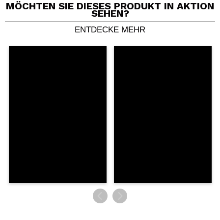
MÖCHTEN SIE DIESES PRODUKT IN AKTION
SEHEN?
ENTDECKE MEHR
Ein Video oder Foto teilen
Dein Video könnte das erste sein. Stell es dir vor...
Würden Sie diesen Kauf empfehlen?
Ja
Nein
5/5
SENDEN