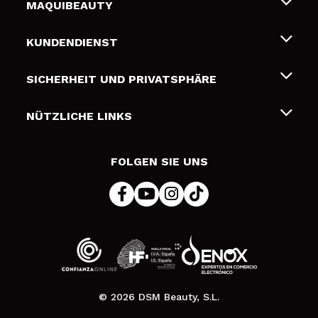
MAQUIBEAUTY
Über uns
KUNDENDIENST
Beschäftigung
Liefer- und Versandkosten
SICHERHEIT UND PRIVATSPHÄRE
Geschenkkarten
Widerruf / Rücksendungen
Bedingungen und Datenschutz
NÜTZLICHE LINKS
Zahlung
Datenschutzrichtlinie
Kontakt
Cookies Policy
FOLGEN SIE UNS
Online Streitschlichtung (ODR)
© 2026 DSM Beauty, S.L.