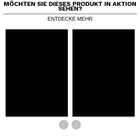
MÖCHTEN SIE DIESES PRODUKT IN AKTION
SEHEN?
ENTDECKE MEHR
Ein Video oder Foto teilen
Dein Video könnte das erste sein. Stell es dir vor...
Würden Sie diesen Kauf empfehlen?
Ja
Nein
5/5
SENDEN