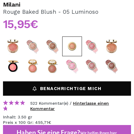
ICH MÖCHTE MICH
Milani
REGISTRIEREN
Rouge Baked Blush - 05 Luminoso
15,95€
Durch die Erstellung eines Kontos bei Maquillalia.de
können Sie Ihre Einkäufe schnell tätigen, den Status Ihrer
Bestellungen überprüfen und Ihre bisherigen Vorgänge
einsehen.
BENUTZERKONTO ERSTELLEN
BENACHRICHTIGE MICH
522 Kommentar(e) /
Hinterlasse einen
Kommentar
Inhalt: 3.50 gr
Preis x 100 Gr: 455,71€
Haben Sie eine Frage?
Wir helfen Ihnen
hier