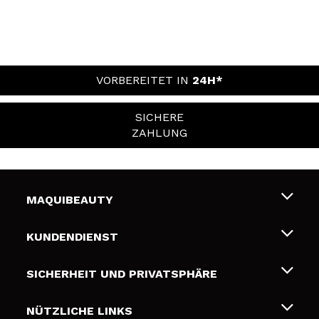
VORBEREITET IN
24H*
SICHERE
ZAHLUNG
MAQUIBEAUTY
Über uns
KUNDENDIENST
Beschäftigung
Liefer- und Versandkosten
SICHERHEIT UND PRIVATSPHÄRE
Geschenkkarten
Widerruf / Rücksendungen
Bedingungen und Datenschutz
NÜTZLICHE LINKS
Zahlung