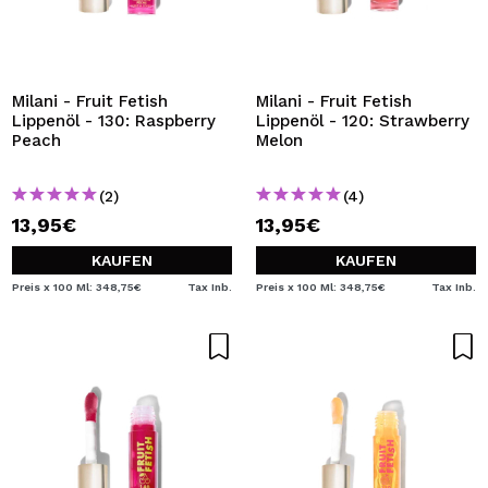
Milani - Fruit Fetish
Milani - Fruit Fetish
Lippenöl - 130: Raspberry
Lippenöl - 120: Strawberry
Peach
Melon
(2)
(4)
13,95€
13,95€
KAUFEN
KAUFEN
Preis x 100 Ml: 348,75€
Tax Inb.
Preis x 100 Ml: 348,75€
Tax Inb.