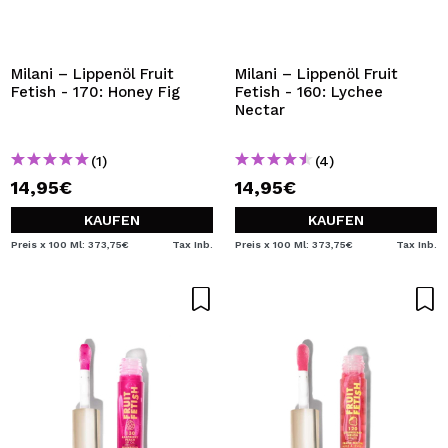
Milani – Lippenöl Fruit
Milani – Lippenöl Fruit
Fetish - 170: Honey Fig
Fetish - 160: Lychee
Nectar
(1)
(4)
14,95€
14,95€
KAUFEN
KAUFEN
Preis x 100 Ml: 373,75€
Tax Inb.
Preis x 100 Ml: 373,75€
Tax Inb.