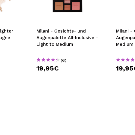
bisherigen Vorgänge ei
BE
lighter
Milani - Gesichts- und
Milani -
agne
Augenpalette All-Inclusive -
Augenpal
Light to Medium
Medium 
(6)
19,95€
19,95