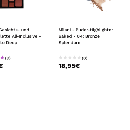
nsehen.
NUTZERKONTO ERSTELLEN
 Gesichts- und
Milani - Puder-Highlighter
ette All-Inclusive -
Baked - 04: Bronze
to Deep
Splendore
(3)
(0)
€
18,95€