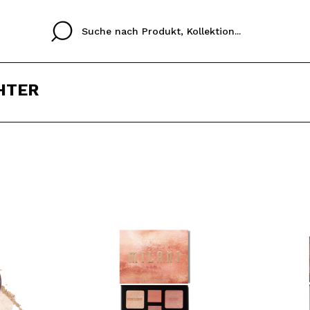
HTER
Cristina
Antonia
Ines
Ich habe hier kein K
SPRACHE
ez que
Buena experiencia
Muy bien
Spedizi
ICH M
ALEMAN
ESPAÑOL
eriencia
imballa
ajería.
elegan
REGIS
colori sc
Durch die Erstellung e
Einkäufe schnell tätig