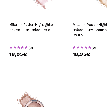
MAQUIFARMA
KOREA ZONE
TRAVEL SIZE
Milani - Puder-Highlighter
Milani - Puder-High
Baked - 01: Dolce Perla
Baked - 02: Champ
NATURE
D'Oro
(3)
(2)
SPECIALS
18,95€
18,95€
OUTLET
SIE SIND ZURÜCKGEKEHRT!
BALD VERFÜGBAR
BLOG