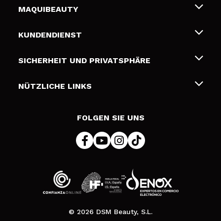
MAQUIBEAUTY
Über uns
KUNDENDIENST
Beschäftigung
Liefer- und Versandkosten
SICHERHEIT UND PRIVATSPHÄRE
Geschenkkarten
Widerruf / Rücksendungen
Bedingungen und Datenschutz
NÜTZLICHE LINKS
Zahlung
Datenschutzrichtlinie
Kontakt
Cookies Policy
FOLGEN SIE UNS
Online Streitschlichtung (ODR)
© 2026 DSM Beauty, S.L.