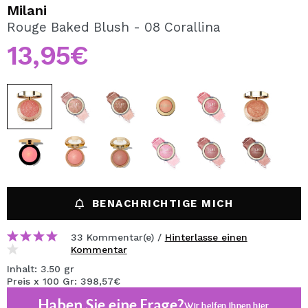
ICH MÖCHTE MICH
Milani
REGISTRIEREN
Rouge Baked Blush - 08 Corallina
13,95€
Durch die Erstellung eines Kontos bei Maquillalia.de
können Sie Ihre Einkäufe schnell tätigen, den Status Ihrer
Bestellungen überprüfen und Ihre bisherigen Vorgänge
einsehen.
BENUTZERKONTO ERSTELLEN
BENACHRICHTIGE MICH
33 Kommentar(e) /
Hinterlasse einen
Kommentar
Inhalt: 3.50 gr
Preis x 100 Gr: 398,57€
Haben Sie eine Frage?
Wir helfen Ihnen
hier