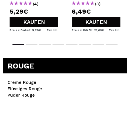
(4)
(3)
5,29€
6,49€
KAUFEN
KAUFEN
Preis x Einheit: 5,29€
Tax Inb.
Preis x 100 Ml: 21,63€
Tax Inb.
ROUGE
Creme Rouge
Flüssiges Rouge
Puder Rouge