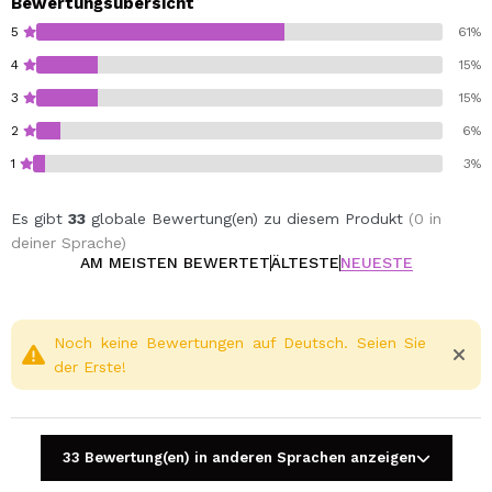
Bewertungsübersicht
5
61%
4
15%
3
15%
2
6%
1
3%
Es gibt
33
globale Bewertung(en) zu diesem Produkt
(0 in
deiner Sprache)
AM MEISTEN BEWERTET
ÄLTESTE
NEUESTE
Noch keine Bewertungen auf Deutsch. Seien Sie
der Erste!
33 Bewertung(en) in anderen Sprachen anzeigen