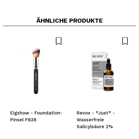
ÄHNLICHE PRODUKTE
Ein Video oder Foto teilen
Dein Video könnte das erste sein. Stell es dir vor...
Würden Sie diesen Kauf empfehlen?
Ja
Nein
5/5
SENDEN
Eigshow - Foundation-
Revox - *Just* -
Pinsel F638
Wasserfreie
Salicylsäure 2%