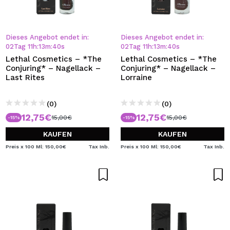
Dieses Angebot endet in:
Dieses Angebot endet in:
02
Tag
11
h
:
13
m
:
39
s
02
Tag
11
h
:
13
m
:
39
s
Lethal Cosmetics – *The
Lethal Cosmetics – *The
Conjuring* – Nagellack –
Conjuring* – Nagellack –
Last Rites
Lorraine
(0)
(0)
12,75€
12,75€
15,00€
15,00€
-15%
-15%
KAUFEN
KAUFEN
Preis x 100 Ml: 150,00€
Tax Inb.
Preis x 100 Ml: 150,00€
Tax Inb.