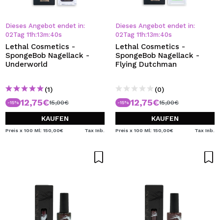
Dieses Angebot endet in:
Dieses Angebot endet in:
02
Tag
11
h
:
13
m
:
39
s
02
Tag
11
h
:
13
m
:
39
s
Lethal Cosmetics -
Lethal Cosmetics -
SpongeBob Nagellack -
SpongeBob Nagellack -
Underworld
Flying Dutchman
(1)
(0)
12,75€
12,75€
15,00€
15,00€
-15%
-15%
KAUFEN
KAUFEN
Preis x 100 Ml: 150,00€
Tax Inb.
Preis x 100 Ml: 150,00€
Tax Inb.