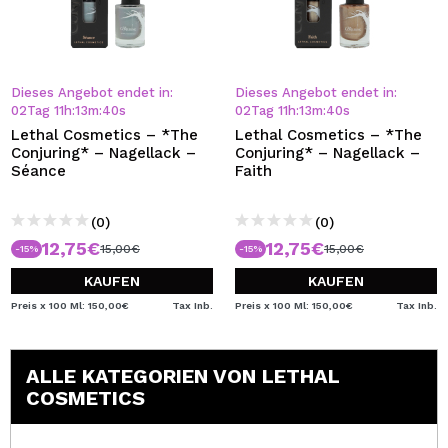
Dieses Angebot endet in:
Dieses Angebot endet in:
02
Tag
11
h
:
13
m
:
39
s
02
Tag
11
h
:
13
m
:
39
s
Lethal Cosmetics – *The
Lethal Cosmetics – *The
Conjuring* – Nagellack –
Conjuring* – Nagellack –
Séance
Faith
(0)
(0)
12,75€
12,75€
15,00€
15,00€
-15%
-15%
KAUFEN
KAUFEN
Preis x 100 Ml: 150,00€
Tax Inb.
Preis x 100 Ml: 150,00€
Tax Inb.
ALLE KATEGORIEN VON LETHAL
COSMETICS