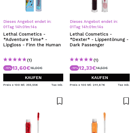
Dieses Angebot endet in:
Dieses Angebot endet in:
01
Tag
14
h
:
01
m
:
13
s
01
Tag
14
h
:
01
m
:
13
s
Lethal Cosmetics -
Lethal Cosmetics -
*Adventure Time* -
*Dexter* - Lippentönung -
Lipgloss - Finn the Human
Dark Passenger
(1)
(1)
13,60€
12,33€
16,00€
14,50€
-15%
-15%
KAUFEN
KAUFEN
Preis x 100 Ml: 355,55€
Tax Inb.
Preis x 100 Ml: 241,67€
Tax Inb.