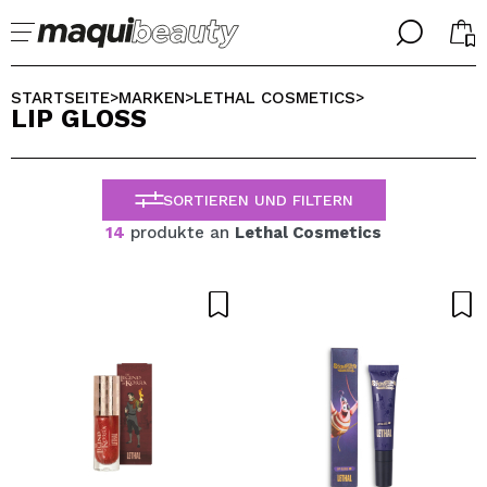
╳
╳
WÄHLE DEINE SPRACHE
STARTSEITE
MARKEN
LETHAL COSMETICS
>
>
>
LIP GLOSS
Ich bin bereits #maquilover, ich habe ein Konto
WILLKOMMEN!
ALEMAN
ESPAÑOL
SORTIEREN UND FILTERN
ENGLISH
FRANCES
14
produkte an
Lethal Cosmetics
ITALIANO
PORTUGUESE
Passwort vergessen?
Ich habe hier kein Konto