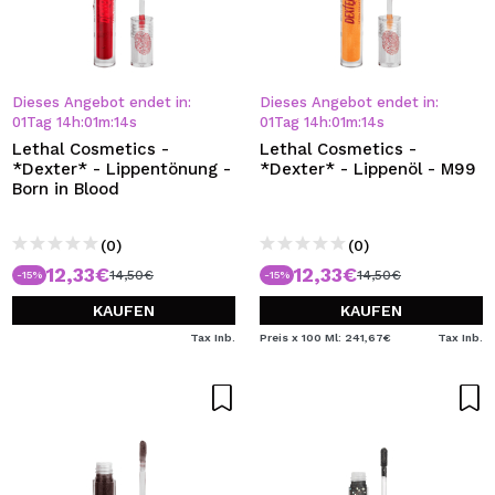
Dieses Angebot endet in:
Dieses Angebot endet in:
01
Tag
14
h
:
01
m
:
13
s
01
Tag
14
h
:
01
m
:
13
s
Lethal Cosmetics -
Lethal Cosmetics -
*Dexter* - Lippentönung -
*Dexter* - Lippenöl - M99
Born in Blood
(0)
(0)
12,33€
12,33€
14,50€
14,50€
-15%
-15%
KAUFEN
KAUFEN
Tax Inb.
Preis x 100 Ml: 241,67€
Tax Inb.