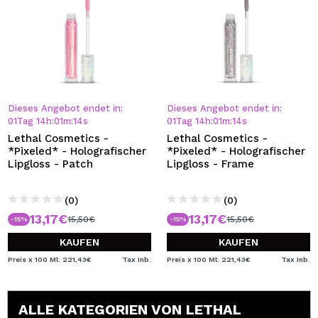
Dieses Angebot endet in:
Dieses Angebot endet in:
01
Tag
14
h
:
01
m
:
13
s
01
Tag
14
h
:
01
m
:
13
s
Lethal Cosmetics -
Lethal Cosmetics -
*Pixeled* - Holografischer
*Pixeled* - Holografischer
Lipgloss - Patch
Lipgloss - Frame
(0)
(0)
13,17€
13,17€
15,50€
15,50€
-15%
-15%
KAUFEN
KAUFEN
Preis x 100 Ml: 221,43€
Tax Inb.
Preis x 100 Ml: 221,43€
Tax Inb.
ALLE KATEGORIEN VON LETHAL