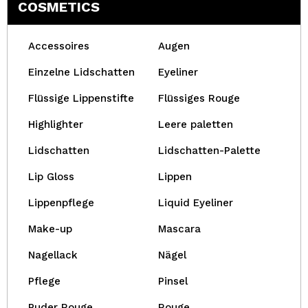
COSMETICS
Accessoires
Augen
Einzelne Lidschatten
Eyeliner
Flüssige Lippenstifte
Flüssiges Rouge
Highlighter
Leere paletten
Lidschatten
Lidschatten-Palette
Lip Gloss
Lippen
Lippenpflege
Liquid Eyeliner
Make-up
Mascara
Nagellack
Nägel
Pflege
Pinsel
Puder Rouge
Rouge