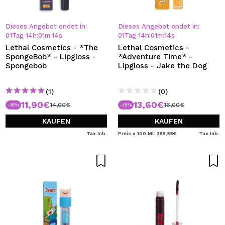
Dieses Angebot endet in:
Dieses Angebot endet in:
01
Tag
14
h
:
01
m
:
13
s
01
Tag
14
h
:
01
m
:
13
s
Lethal Cosmetics - *The
Lethal Cosmetics -
SpongeBob* - Lipgloss -
*Adventure Time* -
Spongebob
Lipgloss - Jake the Dog
(1)
(0)
11,90€
13,60€
14,00€
16,00€
-15%
-15%
KAUFEN
KAUFEN
Tax Inb.
Preis x 100 Ml: 355,55€
Tax Inb.