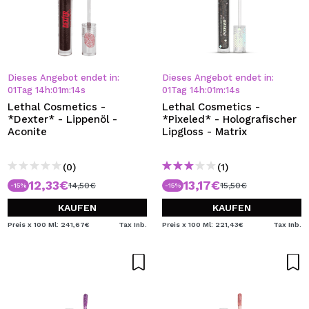
Dieses Angebot endet in:
Dieses Angebot endet in:
01
Tag
14
h
:
01
m
:
13
s
01
Tag
14
h
:
01
m
:
13
s
Lethal Cosmetics -
Lethal Cosmetics -
*Dexter* - Lippenöl -
*Pixeled* - Holografischer
Aconite
Lipgloss - Matrix
(0)
(1)
12,33€
13,17€
14,50€
15,50€
-15%
-15%
KAUFEN
KAUFEN
Preis x 100 Ml: 241,67€
Tax Inb.
Preis x 100 Ml: 221,43€
Tax Inb.