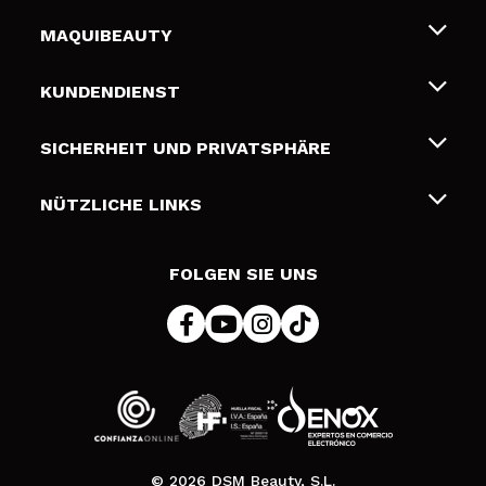
MAQUIBEAUTY
Über uns
KUNDENDIENST
Beschäftigung
Liefer- und Versandkosten
SICHERHEIT UND PRIVATSPHÄRE
Geschenkkarten
Widerruf / Rücksendungen
Bedingungen und Datenschutz
NÜTZLICHE LINKS
Zahlung
Datenschutzrichtlinie
Kontakt
Cookies Policy
FOLGEN SIE UNS
Online Streitschlichtung (ODR)
© 2026 DSM Beauty, S.L.