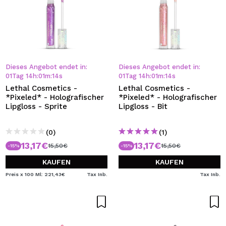
Dieses Angebot endet in:
Dieses Angebot endet in:
01
Tag
14
h
:
01
m
:
13
s
01
Tag
14
h
:
01
m
:
13
s
Lethal Cosmetics -
Lethal Cosmetics -
*Pixeled* - Holografischer
*Pixeled* - Holografischer
Lipgloss - Sprite
Lipgloss - Bit
(0)
(1)
13,17€
13,17€
15,50€
15,50€
-15%
-15%
KAUFEN
KAUFEN
Preis x 100 Ml: 221,43€
Tax Inb.
Tax Inb.