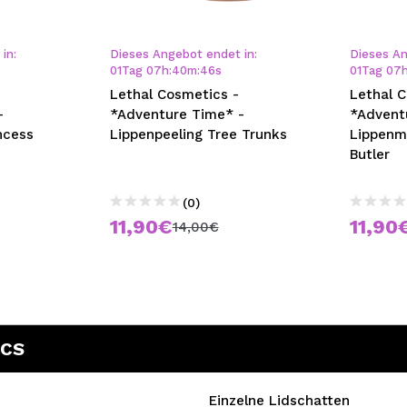
bisherigen Vorgänge ei
in:
Dieses Angebot endet in:
Dieses An
01
Tag
07
h
:
40
m
:
46
s
01
Tag
07
BE
Lethal Cosmetics -
Lethal 
-
*Adventure Time* -
*Advent
ncess
Lippenpeeling Tree Trunks
Lippenm
Butler
(0)
11,90€
11,90
14,00€
ICS
Einzelne Lidschatten