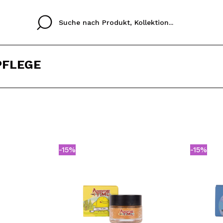
PFLEGE
Cristina
Antonia
Ines
Ich habe hier kein K
SPRACHE
ez que
Buena experiencia
Muy bien
Spedizi
ICH M
ALEMAN
ESPAÑOL
eriencia
imballa
-15%
-15%
ajería.
elegan
REGIS
colori sc
Durch die Erstellung e
Einkäufe schnell tätig