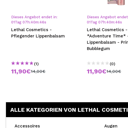
MAQUIFARMA
KOREA ZONE
Dieses Angebot endet in:
Dieses Angebot endet 
01
Tag
07
h
:
40
m
:
46
s
01
Tag
07
h
:
40
m
:
46
s
TRAVEL SIZE
Lethal Cosmetics -
Lethal Cosmetics -
Pflegender Lippenbalsam
*Adventure Time* 
NATURE
Lippenbalsam - Pri
Bubblegum
SPECIALS
(1)
(0)
OUTLET
11,90€
11,90€
14,00€
14,00€
SIE SIND ZURÜCKGEKEHRT!
BALD VERFÜGBAR
BLOG
ALLE KATEGORIEN VON LETHAL COSMET
Accessoires
Augen