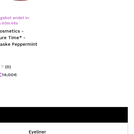
nsehen.
gebot endet in:
h
:
40
m
:
46
s
NUTZERKONTO ERSTELLEN
Cosmetics -
ure Time* -
aske Peppermint
(0)
€
14,00€
Eyeliner