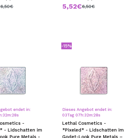
€
5,52€
6,50€
6,50€
-15%
gebot endet in:
Dieses Angebot endet in:
h
:
32
m
:
28
s
03
Tag
07
h
:
32
m
:
28
s
Cosmetics -
Lethal Cosmetics -
* - Lidschatten im
*Pixeled* - Lidschatten im
ook Pure Metals -
Godet-Look Pure Metals –