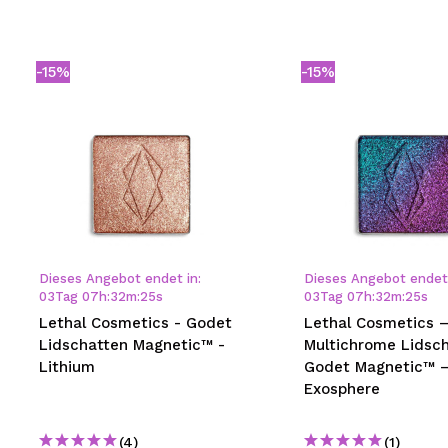
-15%
-15%
Dieses Angebot endet in:
Dieses Angebot endet 
03
Tag
07
h
:
32
m
:
24
s
03
Tag
07
h
:
32
m
:
24
s
Lethal Cosmetics - Godet
Lethal Cosmetics 
Lidschatten Magnetic™ -
Multichrome Lidsch
Lithium
Godet Magnetic™ 
Exosphere
(4)
(1)