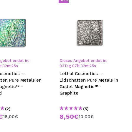
gebot endet in:
Dieses Angebot endet in:
h
:
32
m
:
24
s
03
Tag
07
h
:
32
m
:
24
s
Cosmetics –
Lethal Cosmetics –
tten Pure Metals en
Lidschatten Pure Metals in
agnetic™ -
Godet Magnetic™ -
d
Graphite
(2)
(5)
€
8,50€
18,00€
10,00€