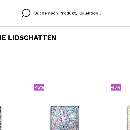
NE LIDSCHATTEN
Cristina
Antonia
Ines
Ich habe hier kein K
SPRACHE
ez que
Buena experiencia
Muy bien
Spedizi
ICH M
ALEMAN
ESPAÑOL
eriencia
imballa
-15%
-15%
ajería.
elegan
REGIS
colori sc
Durch die Erstellung e
Einkäufe schnell tätig