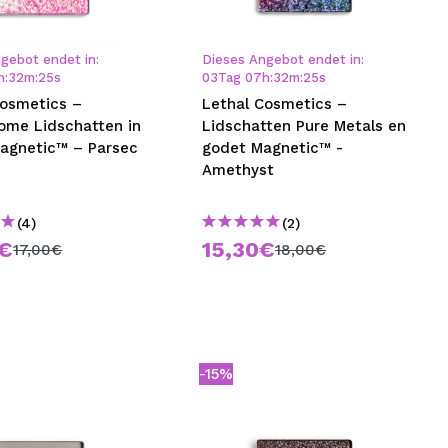
nsehen.
gebot endet in:
Dieses Angebot endet in:
h
:
32
m
:
24
s
03
Tag
07
h
:
32
m
:
24
s
NUTZERKONTO ERSTELLEN
Cosmetics –
Lethal Cosmetics –
rome Lidschatten in
Lidschatten Pure Metals en
agnetic™ – Parsec
godet Magnetic™ -
Amethyst
(4)
(2)
5€
15,30€
17,00€
18,00€
-15%