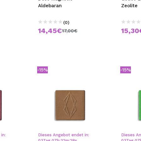
Aldebaran
Zeolite
(0)
14,45€
15,30
17,00€
-15%
-15%
in:
Dieses Angebot endet in:
Dieses An
03
Tag
07
h
:
32
m
:
28
s
03
Tag
07