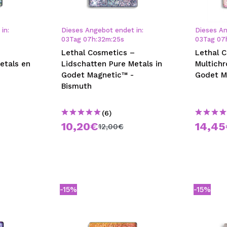
bisherigen Vorgänge ei
in:
Dieses Angebot endet in:
Dieses An
03
Tag
07
h
:
32
m
:
24
s
03
Tag
07
BE
–
Lethal Cosmetics –
Lethal 
etals en
Lidschatten Pure Metals in
Multich
Godet Magnetic™ -
Godet M
Bismuth
(6)
10,20€
14,4
12,00€
-15%
-15%