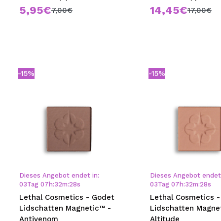
5,95€
14,45€
7,00€
17,00€
-15%
-15%
Dieses Angebot endet in:
Dieses Angebot endet 
03
Tag
07
h
:
32
m
:
28
s
03
Tag
07
h
:
32
m
:
28
s
Lethal Cosmetics - Godet
Lethal Cosmetics 
Lidschatten Magnetic™ -
Lidschatten Magne
Antivenom
Altitude