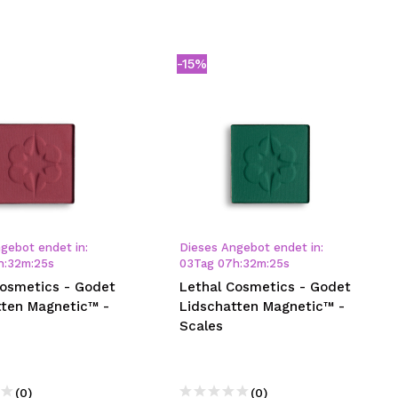
-15%
gebot endet in:
Dieses Angebot endet in:
h
:
32
m
:
24
s
03
Tag
07
h
:
32
m
:
24
s
Cosmetics - Godet
Lethal Cosmetics - Godet
tten Magnetic™ -
Lidschatten Magnetic™ -
Scales
(0)
(0)