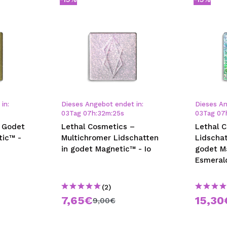
in:
Dieses Angebot endet in:
Dieses An
03
Tag
07
h
:
32
m
:
24
s
03
Tag
07
- Godet
Lethal Cosmetics –
Lethal 
tic™ -
Multichromer Lidschatten
Lidscha
in godet Magnetic™ - Io
godet M
Esmeral
(2)
7,65€
15,30
9,00€