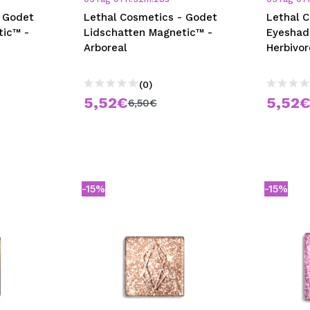
- Godet
Lethal Cosmetics - Godet
Lethal 
tic™ -
Lidschatten Magnetic™ -
Eyeshad
Arboreal
Herbivor
(0)
5,52€
5,52
6,50€
-15%
-15%