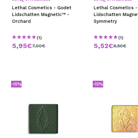
Lethal Cosmetics - Godet
Lethal Cosmetics 
Lidschatten Magnetic™ -
Lidschatten Magne
Orchard
Symmetry
(1)
(1)
5,95€
5,52€
7,00€
6,50€
-15%
-15%