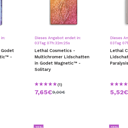
in:
Dieses Angebot endet in:
Dieses An
03
Tag
07
h
:
32
m
:
24
s
03
Tag
07
- Godet
Lethal Cosmetics -
Lethal 
tic™ -
Multichromer Lidschatten
Lidscha
in Godet Magnetic™ -
Paralysi
Solitary
(1)
7,65€
5,52
9,00€
-15%
-15%