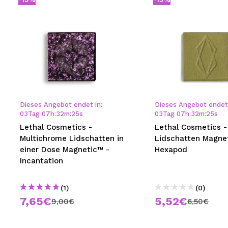
Dieses Angebot endet in:
Dieses Angebot endet 
03
Tag
07
h
:
32
m
:
24
s
03
Tag
07
h
:
32
m
:
24
s
Lethal Cosmetics -
Lethal Cosmetics 
Multichrome Lidschatten in
Lidschatten Magne
einer Dose Magnetic™ -
Hexapod
Incantation
(1)
(0)
7,65€
5,52€
9,00€
6,50€