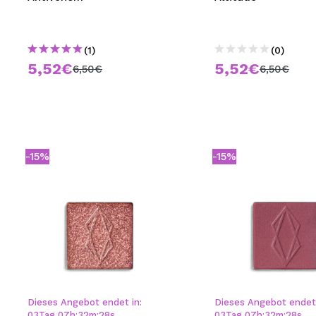
(1)
(0)
5,52€
5,52€
6,50€
6,50€
-15%
-15%
Dieses Angebot endet in:
Dieses Angebot endet 
03
Tag
07
h
:
32
m
:
28
s
03
Tag
07
h
:
32
m
:
28
s