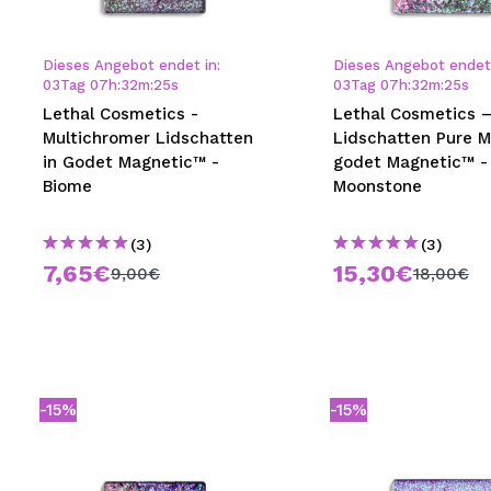
MAQUIFARMA
KOREA ZONE
Dieses Angebot endet in:
Dieses Angebot endet 
03
Tag
07
h
:
32
m
:
24
s
03
Tag
07
h
:
32
m
:
24
s
TRAVEL SIZE
Lethal Cosmetics -
Lethal Cosmetics 
Multichromer Lidschatten
Lidschatten Pure M
NATURE
in Godet Magnetic™ -
godet Magnetic™ -
Biome
Moonstone
SPECIALS
(3)
(3)
OUTLET
7,65€
15,30€
9,00€
18,00€
SIE SIND ZURÜCKGEKEHRT!
BALD VERFÜGBAR
BLOG
-15%
-15%