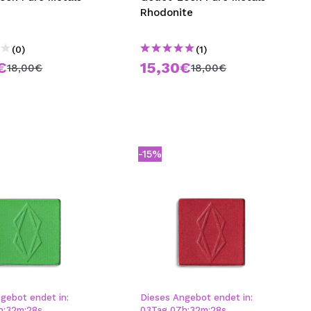
Rhodonite
(0)
(1)
€
15,30€
18,00€
18,00€
-15%
gebot endet in:
Dieses Angebot endet in:
h
:
32
m
:
28
s
03
Tag
07
h
:
32
m
:
28
s