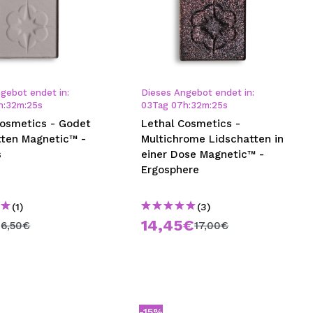
gebot endet in:
Dieses Angebot endet in:
h
:
32
m
:
24
s
03
Tag
07
h
:
32
m
:
24
s
Cosmetics - Godet
Lethal Cosmetics -
tten Magnetic™ -
Multichrome Lidschatten in
s
einer Dose Magnetic™ -
Ergosphere
(1)
(3)
€
14,45€
6,50€
17,00€
-15%