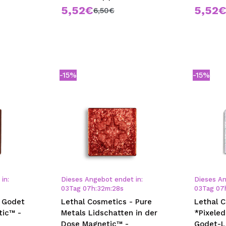
5,52€
5,52
6,50€
-15%
-15%
in:
Dieses Angebot endet in:
Dieses An
03
Tag
07
h
:
32
m
:
28
s
03
Tag
07
- Godet
Lethal Cosmetics - Pure
Lethal 
tic™ -
Metals Lidschatten in der
*Pixeled
Dose Magnetic™ -
Godet-L