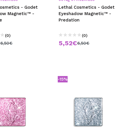
Cosmetics - Godet
Lethal Cosmetics - Godet
ow Magnetic™ -
Eyeshadow Magnetic™ -
e
Predation
(0)
(0)
€
5,52€
6,50€
6,50€
-15%