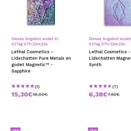
Dieses Angebot endet in:
Dieses Angebot endet 
03
Tag
07
h
:
32
m
:
24
s
03
Tag
07
h
:
32
m
:
24
s
Lethal Cosmetics –
Lethal Cosmetics 
Lidschatten Pure Metals en
Lidschatten Magne
godet Magnetic™ -
Synth
Sapphire
(1)
(7)
15,30€
6,38€
18,00€
7,50€
-15%
-15%