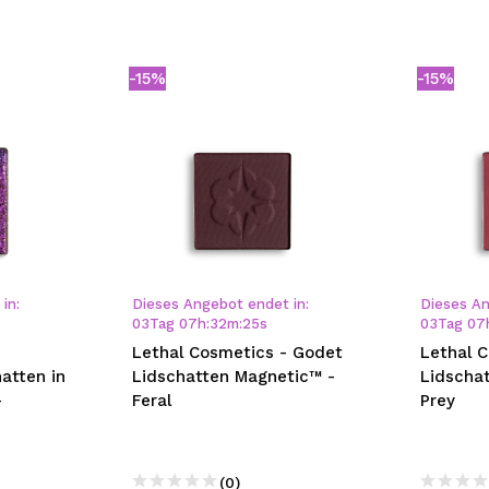
-15%
-15%
in:
Dieses Angebot endet in:
Dieses An
03
Tag
07
h
:
32
m
:
24
s
03
Tag
07
–
Lethal Cosmetics - Godet
Lethal 
atten in
Lidschatten Magnetic™ -
Lidscha
–
Feral
Prey
(0)