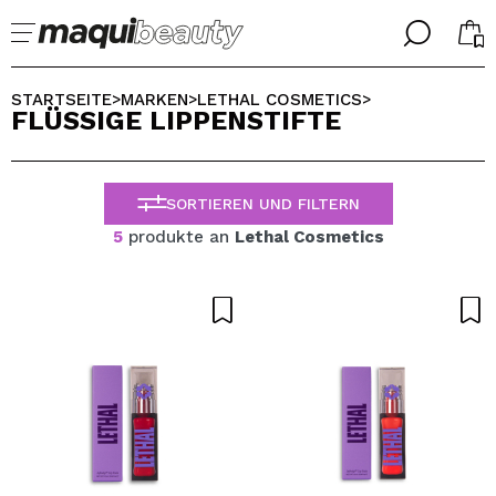
╳
╳
WÄHLE DEINE SPRACHE
STARTSEITE
MARKEN
LETHAL COSMETICS
>
>
>
FLÜSSIGE LIPPENSTIFTE
Ich bin bereits #maquilover, ich habe ein Konto
WILLKOMMEN!
ALEMAN
ESPAÑOL
SORTIEREN UND FILTERN
ENGLISH
FRANCES
5
produkte an
Lethal Cosmetics
ITALIANO
PORTUGUESE
Passwort vergessen?
Ich habe hier kein Konto