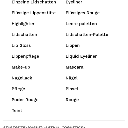
Einzelne Lidschatten
Eyeliner
Flüssige Lippenstifte
Flüssiges Rouge
Highlighter
Leere paletten
Lidschatten
Lidschatten-Palette
Lip Gloss
Lippen
Lippenpflege
Liquid Eyeliner
Make-up
Mascara
Nagellack
Nägel
Pflege
Pinsel
Puder Rouge
Rouge
Teint
STARTSEITE
>
MARKEN
>
LETHAL COSMETICS
>