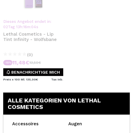
Dieses Angebot endet in:
02
Tag
13
h
:
16
m
:
04
s
Lethal Cosmetics - Lip
Tint Infinity - Wolfsbane
(0)
11,48€
13,50€
-15%
BENACHRICHTIGE MICH
Preis x 100 Ml: 135,00€
Tax Inb.
ALLE KATEGORIEN VON LETHAL
COSMETICS
Accessoires
Augen