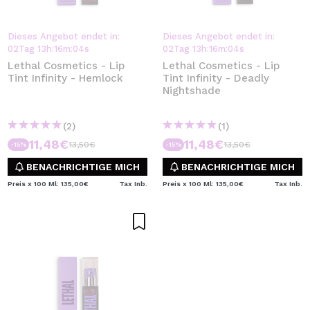
Dieses Angebot endet in:
Dieses Angebot endet in:
02
Tag
13
h
:
16
m
:
04
s
02
Tag
13
h
:
16
m
:
04
s
Lethal Cosmetics - Lip
Lethal Cosmetics - Lip
Tint Infinity - Hemlock
Tint Infinity - Deadly
Nightshade
(2)
(1)
11,48€
11,48€
13,50€
13,50€
-15%
-15%
BENACHRICHTIGE MICH
BENACHRICHTIGE MICH
Preis x 100 Ml: 135,00€
Tax Inb.
Preis x 100 Ml: 135,00€
Tax Inb.