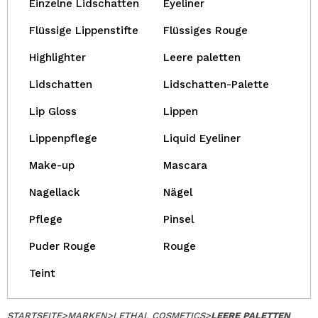
Einzelne Lidschatten
Eyeliner
Flüssige Lippenstifte
Flüssiges Rouge
Highlighter
Leere paletten
Lidschatten
Lidschatten-Palette
Lip Gloss
Lippen
Lippenpflege
Liquid Eyeliner
Make-up
Mascara
Nagellack
Nägel
Pflege
Pinsel
Puder Rouge
Rouge
Teint
STARTSEITE
>
MARKEN
>
LETHAL COSMETICS
>
LEERE PALETTEN