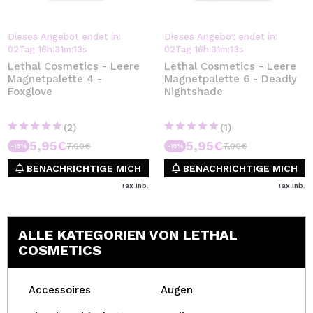
Dieses Angebot endet in:
Dieses Angebot endet in:
02
Tag
16
h
:
31
m
:
13
s
02
Tag
16
h
:
31
m
:
13
s
Lethal Cosmetics - Leere
Lethal Cosmetics - Leere
Magnetpalette 4 -
Magnetpalette 6 - Deadly
Foxglove
Nightshade
(2)
(1)
5,95€
5,95€
7,00€
7,00€
-15%
-15%
BENACHRICHTIGE MICH
BENACHRICHTIGE MICH
Tax Inb.
Tax Inb.
ALLE KATEGORIEN VON LETHAL
COSMETICS
Accessoires
Augen