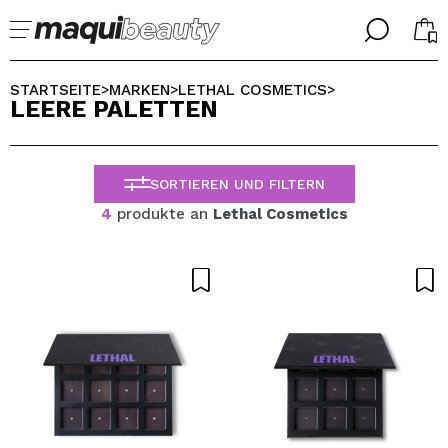
╳
╳
WÄHLE DEINE SPRACHE
STARTSEITE
MARKEN
LETHAL COSMETICS
>
>
>
LEERE PALETTEN
Ich bin bereits #maquilover, ich habe ein Konto
WILLKOMMEN!
ALEMAN
ESPAÑOL
SORTIEREN UND FILTERN
ENGLISH
FRANCES
4
produkte an
Lethal Cosmetics
ITALIANO
PORTUGUESE
Passwort vergessen?
Ich habe hier kein Konto