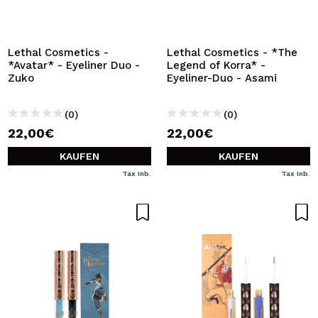
ICH MÖCHTE MICH
REGISTRIEREN
Durch die Erstellung eines Kontos bei Maquillalia.de
Lethal Cosmetics -
Lethal Cosmetics - *The
können Sie Ihre Einkäufe schnell tätigen, den Status Ihrer
*Avatar* - Eyeliner Duo -
Legend of Korra* -
Bestellungen überprüfen und Ihre bisherigen Vorgänge
Zuko
Eyeliner-Duo - Asami
einsehen.
(0)
(0)
22,00€
22,00€
BENUTZERKONTO ERSTELLEN
KAUFEN
KAUFEN
Tax Inb.
Tax Inb.