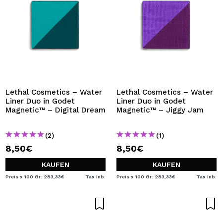
Lethal Cosmetics – Water
Lethal Cosmetics – Water
Liner Duo in Godet
Liner Duo in Godet
Magnetic™ – Digital Dream
Magnetic™ – Jiggy Jam
(2)
(1)
8,50€
8,50€
KAUFEN
KAUFEN
Preis x 100 Gr: 283,33€
Tax Inb.
Preis x 100 Gr: 283,33€
Tax Inb.