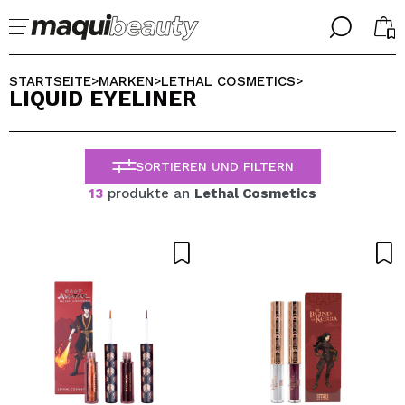
╳
╳
WÄHLE DEINE SPRACHE
STARTSEITE
MARKEN
LETHAL COSMETICS
>
>
>
LIQUID EYELINER
Ich bin bereits #maquilover, ich habe ein Konto
WILLKOMMEN!
ALEMAN
ESPAÑOL
SORTIEREN UND FILTERN
ENGLISH
FRANCES
13
produkte an
Lethal Cosmetics
ITALIANO
PORTUGUESE
Passwort vergessen?
Ich habe hier kein Konto