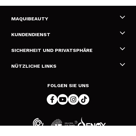
MAQUIBEAUTY
Über uns
KUNDENDIENST
Beschäftigung
Liefer- und Versandkosten
SICHERHEIT UND PRIVATSPHÄRE
Geschenkkarten
Widerruf / Rücksendungen
Bedingungen und Datenschutz
NÜTZLICHE LINKS
Zahlung
Datenschutzrichtlinie
Kontakt
Cookies Policy
FOLGEN SIE UNS
Online Streitschlichtung (ODR)