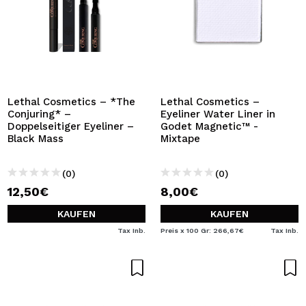
Lethal Cosmetics – *The
Lethal Cosmetics –
Conjuring* –
Eyeliner Water Liner in
Doppelseitiger Eyeliner –
Godet Magnetic™ -
Black Mass
Mixtape
(0)
(0)
12,50€
8,00€
KAUFEN
KAUFEN
Tax Inb.
Preis x 100 Gr: 266,67€
Tax Inb.