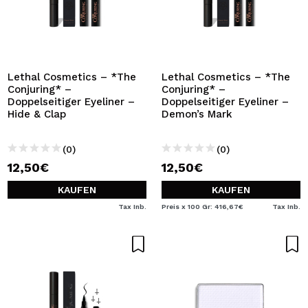
Lethal Cosmetics – *The
Lethal Cosmetics – *The
Conjuring* –
Conjuring* –
Doppelseitiger Eyeliner –
Doppelseitiger Eyeliner –
Hide & Clap
Demon’s Mark
(0)
(0)
12,50€
12,50€
KAUFEN
KAUFEN
Tax Inb.
Preis x 100 Gr: 416,67€
Tax Inb.