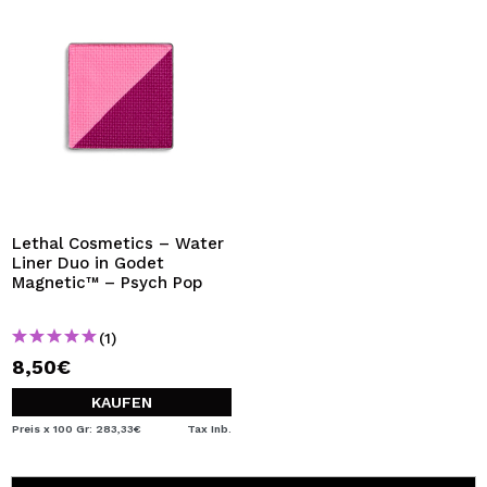
Lethal Cosmetics – Water
Liner Duo in Godet
Magnetic™ – Psych Pop
(1)
8,50€
KAUFEN
Preis x 100 Gr: 283,33€
Tax Inb.