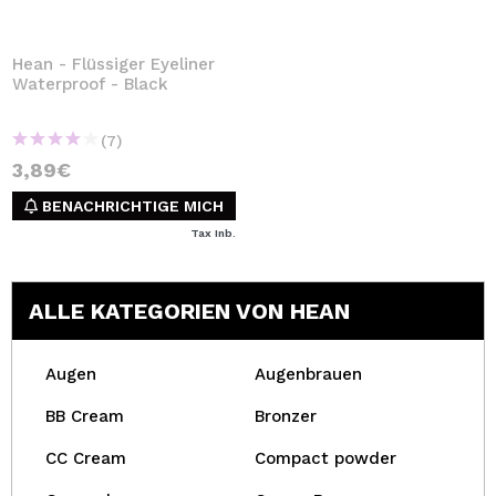
Hean - Flüssiger Eyeliner
Waterproof - Black
(7)
3,89€
BENACHRICHTIGE MICH
Tax Inb.
ALLE KATEGORIEN VON HEAN
Augen
Augenbrauen
BB Cream
Bronzer
CC Cream
Compact powder