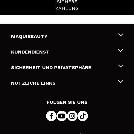
SICHERE
ZAHLUNG
MAQUIBEAUTY
Über uns
KUNDENDIENST
Beschäftigung
Liefer- und Versandkosten
SICHERHEIT UND PRIVATSPHÄRE
Geschenkkarten
Widerruf / Rücksendungen
Bedingungen und Datenschutz
NÜTZLICHE LINKS
Zahlung
Datenschutzrichtlinie
Kontakt
Cookies Policy
FOLGEN SIE UNS
Online Streitschlichtung (ODR)