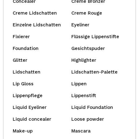
Concealer
Creme Bronzer
Creme Lidschatten
Creme Rouge
Einzelne Lidschatten
Eyeliner
Fixierer
Flüssige Lippenstifte
Foundation
Gesichtspuder
Glitter
Highlighter
Lidschatten
Lidschatten-Palette
Lip Gloss
Lippen
Lippenpflege
Lippenstift
Liquid Eyeliner
Liquid Foundation
Liquid concealer
Loose powder
Make-up
Mascara