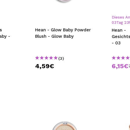
bisherigen Vorgänge ei
Dieses An
03
Tag
23
BE
s
Hean - Glow Baby Powder
Hean -
aby -
Blush - Glow Baby
Gesicht
- 03
(3)
4,59€
6,15€