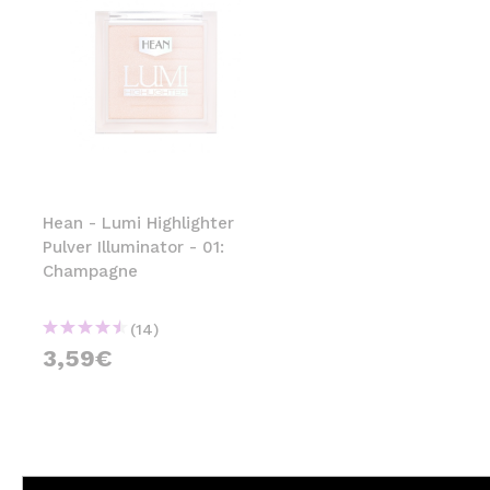
Hean - Lumi Highlighter
Pulver Illuminator - 01:
Champagne
(14)
3,59€