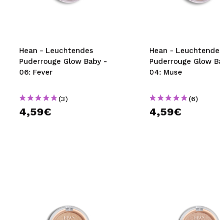
MAQUIFARMA
KOREA ZONE
TRAVEL SIZE
Hean - Leuchtendes
Hean - Leuchtende
Puderrouge Glow Baby -
Puderrouge Glow B
NATURE
06: Fever
04: Muse
(3)
(6)
SPECIALS
4,59€
4,59€
OUTLET
SIE SIND ZURÜCKGEKEHRT!
BALD VERFÜGBAR
BLOG