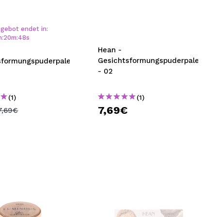
nsehen.
gebot endet in:
h
:
20
m
:
48
s
NUTZERKONTO ERSTELLEN
Hean -
Gesichtsformungspuderpalette
sformungspuderpalette
- 02
(1)
(1)
7,69€
7,69€