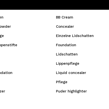
en
BB Cream
owder
Concealer
ge
Einzelne Lidschatten
ppenstifte
Foundation
Lidschatten
Lippenpflege
ndation
Liquid concealer
Pflege
zer
Puder highlighter