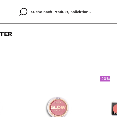
HTER
Cristina
Antonia
Ines
Ich habe hier kein K
SPRACHE
ez que
Buena experiencia
Muy bien
Spedizi
ICH M
ALEMAN
ESPAÑOL
eriencia
imballa
-20%
ajería.
elegan
REGIS
colori sc
Durch die Erstellung e
Einkäufe schnell tätig