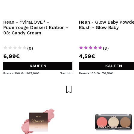
Hean - *ViraLOVE* -
Hean - Glow Baby Powde
Puderrouge Dessert Edition -
Blush - Glow Baby
03: Candy Cream
(0)
(3)
6,99€
4,59€
KAUFEN
KAUFEN
Preis x 100 Gr: 367,90€
Tax Inb.
Preis x 100 Gr: 76,50€