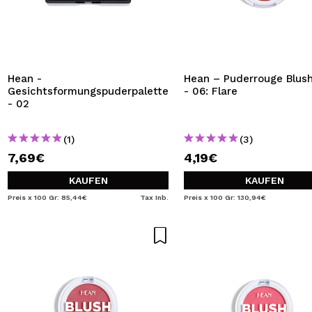
Hean -
Hean – Puderrouge Blus
Gesichtsformungspuderpalette
- 06: Flare
- 02
(1)
(3)
7,69€
4,19€
KAUFEN
KAUFEN
Preis x 100 Gr: 85,44€
Tax Inb.
Preis x 100 Gr: 130,94€