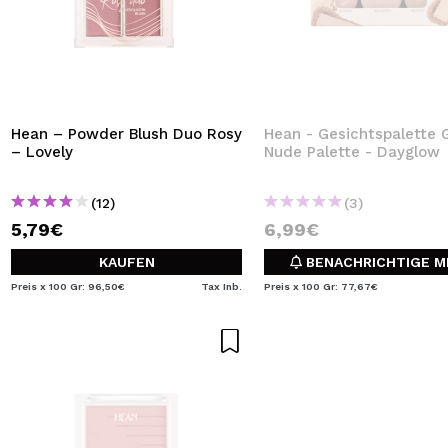
Hean – Powder Blush Duo Rosy
Hean - Gesichtspalette 
– Lovely
Nude Palette - Dayglow
(12)
(3)
5,79€
6,99€
KAUFEN
BENACHRICHTIGE M
Preis x 100 Gr: 96,50€
Tax Inb.
Preis x 100 Gr: 77,67€