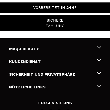
VORBEREITET IN
24H*
SICHERE
ZAHLUNG
MAQUIBEAUTY
Über uns
KUNDENDIENST
Beschäftigung
Liefer- und Versandkosten
SICHERHEIT UND PRIVATSPHÄRE
Geschenkkarten
Widerruf / Rücksendungen
Bedingungen und Datenschutz
NÜTZLICHE LINKS
Zahlung
Datenschutzrichtlinie
Kontakt
Cookies Policy
FOLGEN SIE UNS
Online Streitschlichtung (ODR)