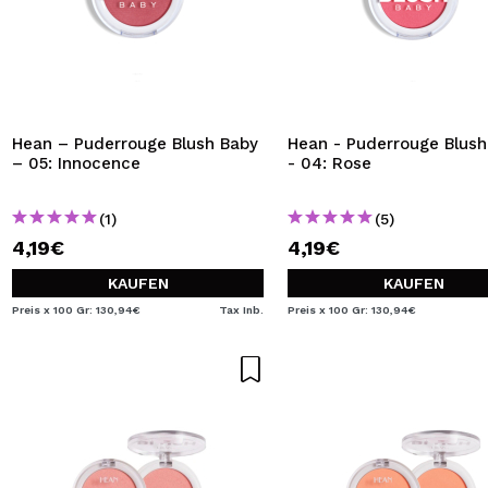
Hean – Puderrouge Blush Baby
Hean - Puderrouge Blush
– 05: Innocence
- 04: Rose
(1)
(5)
4,19€
4,19€
KAUFEN
KAUFEN
Preis x 100 Gr: 130,94€
Tax Inb.
Preis x 100 Gr: 130,94€