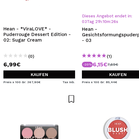
Dieses Angebot endet in:
03
Tag
21
h
:
10
m
:
26
s
Hean - *ViraLOVE* -
Hean -
Puderrouge Dessert Edition -
Gesichtsformungspuderp
02: Sugar Cream
- 03
(0)
(1)
6,99€
6,15€
7,69€
-20%
KAUFEN
KAUFEN
Preis x 100 Gr: 367,90€
Tax Inb.
Preis x 100 Gr: 85,44€