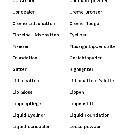
CC Cream
Compact powder
Concealer
Creme Bronzer
Creme Lidschatten
Creme Rouge
Einzelne Lidschatten
Eyeliner
Fixierer
Flüssige Lippenstifte
Foundation
Gesichtspuder
Glitter
Highlighter
Lidschatten
Lidschatten-Palette
Lip Gloss
Lippen
Lippenpflege
Lippenstift
Liquid Eyeliner
Liquid Foundation
Liquid concealer
Loose powder