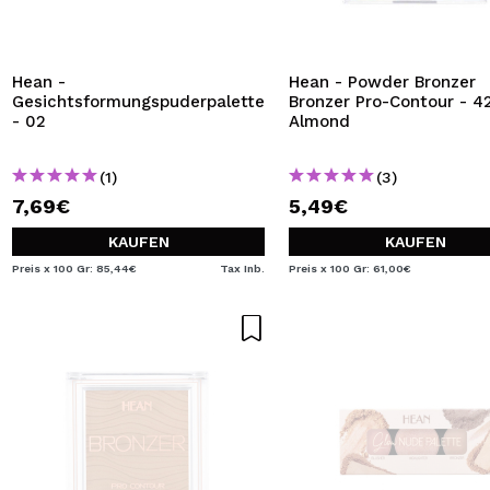
Hean -
Hean - Powder Bronzer
Gesichtsformungspuderpalette
Bronzer Pro-Contour - 42
- 02
Almond
(1)
(3)
7,69€
5,49€
KAUFEN
KAUFEN
Preis x 100 Gr: 85,44€
Tax Inb.
Preis x 100 Gr: 61,00€