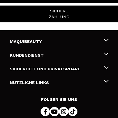
SICHERE
ZAHLUNG
MAQUIBEAUTY
Über uns
KUNDENDIENST
Beschäftigung
Liefer- und Versandkosten
SICHERHEIT UND PRIVATSPHÄRE
Geschenkkarten
Widerruf / Rücksendungen
Bedingungen und Datenschutz
NÜTZLICHE LINKS
Zahlung
Datenschutzrichtlinie
Kontakt
Cookies Policy
FOLGEN SIE UNS
Online Streitschlichtung (ODR)