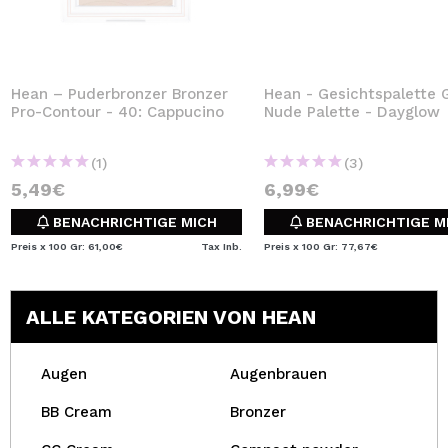
Hean – Puderbronzer Bronzer
Hean - Gesichtspalette 
Pro-Contour - 40: Cappucino
Nude Palette - Dayglow
(1)
(3)
5,49€
6,99€
BENACHRICHTIGE MICH
BENACHRICHTIGE M
Preis x 100 Gr: 61,00€
Tax Inb.
Preis x 100 Gr: 77,67€
ALLE KATEGORIEN VON HEAN
Augen
Augenbrauen
BB Cream
Bronzer