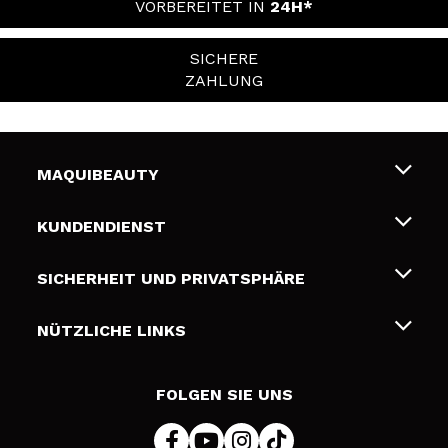
VORBEREITET IN
24H*
SICHERE
ZAHLUNG
MAQUIBEAUTY
Über uns
KUNDENDIENST
Beschäftigung
Liefer- und Versandkosten
SICHERHEIT UND PRIVATSPHÄRE
Geschenkkarten
Widerruf / Rücksendungen
Bedingungen und Datenschutz
NÜTZLICHE LINKS
Zahlung
Datenschutzrichtlinie
Kontakt
Cookies Policy
FOLGEN SIE UNS
Online Streitschlichtung (ODR)