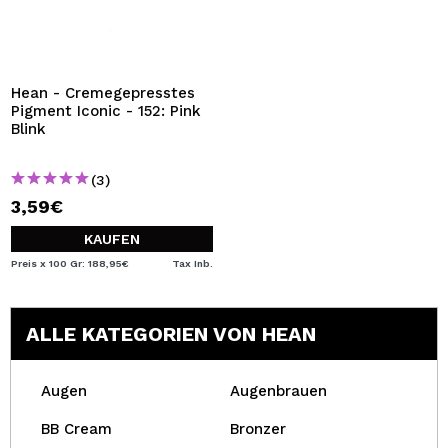
Hean - Cremegepresstes
Pigment Iconic - 152: Pink
Blink
(3)
3,59€
KAUFEN
Preis x 100 Gr: 188,95€
Tax Inb.
ALLE KATEGORIEN VON HEAN
Augen
Augenbrauen
BB Cream
Bronzer