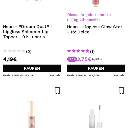
Dieses Angebot endet in:
03
Tag
21
h
:
10
m
:
54
s
Hean - *Dream Dust* -
Hean - Lipgloss Glow Star
Lipgloss Shimmer Lip
- 16: Dolce
Topper - 01: Lunaris
(0)
(1)
4,19€
3,75€
4,69€
-20%
KAUFEN
KAUFEN
Preis x 100 Gr: 93,11€
Tax Inb.
Preis x 100 Ml: 62,53€
Tax Inb.