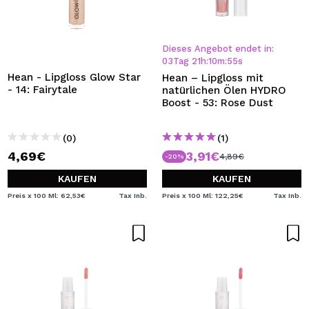
Dieses Angebot endet in:
03
Tag
21
h
:
10
m
:
54
s
Hean - Lipgloss Glow Star
Hean – Lipgloss mit
- 14: Fairytale
natürlichen Ölen HYDRO
Boost - 53: Rose Dust
(0)
(1)
4,69€
3,91€
4,89€
-20%
KAUFEN
KAUFEN
Preis x 100 Ml: 62,53€
Tax Inb.
Preis x 100 Ml: 122,25€
Tax Inb.