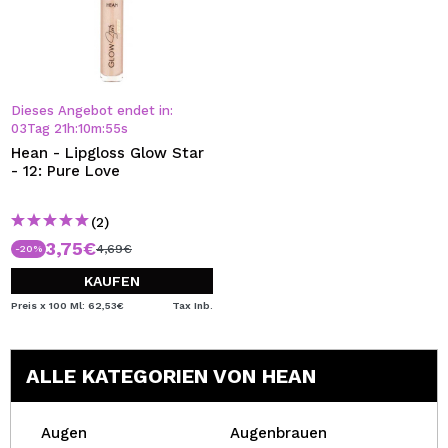
Dieses Angebot endet in:
03
Tag
21
h
:
10
m
:
54
s
Hean - Lipgloss Glow Star
- 12: Pure Love
(2)
3,75€
4,69€
-20%
KAUFEN
Preis x 100 Ml: 62,53€
Tax Inb.
ALLE KATEGORIEN VON HEAN
Augen
Augenbrauen