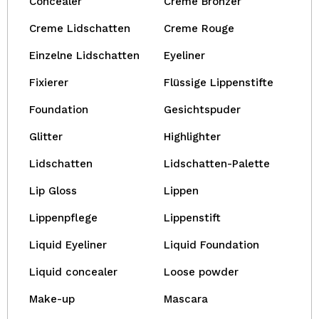
Concealer
Creme Bronzer
Creme Lidschatten
Creme Rouge
Einzelne Lidschatten
Eyeliner
Fixierer
Flüssige Lippenstifte
Foundation
Gesichtspuder
Glitter
Highlighter
Lidschatten
Lidschatten-Palette
Lip Gloss
Lippen
Lippenpflege
Lippenstift
Liquid Eyeliner
Liquid Foundation
Liquid concealer
Loose powder
Make-up
Mascara