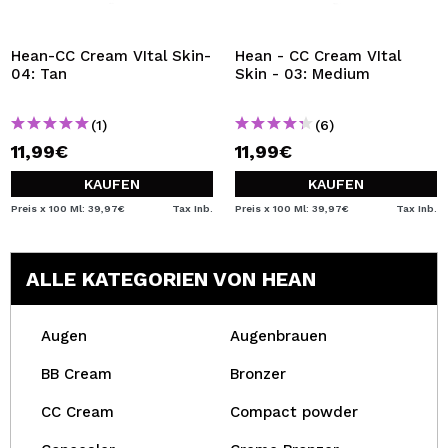
Hean-CC Cream VItal Skin-
Hean - CC Cream VItal
04: Tan
Skin - 03: Medium
(1)
(6)
11,99€
11,99€
KAUFEN
KAUFEN
Preis x 100 Ml: 39,97€
Tax Inb.
Preis x 100 Ml: 39,97€
Tax Inb.
ALLE KATEGORIEN VON HEAN
Augen
Augenbrauen
BB Cream
Bronzer
CC Cream
Compact powder