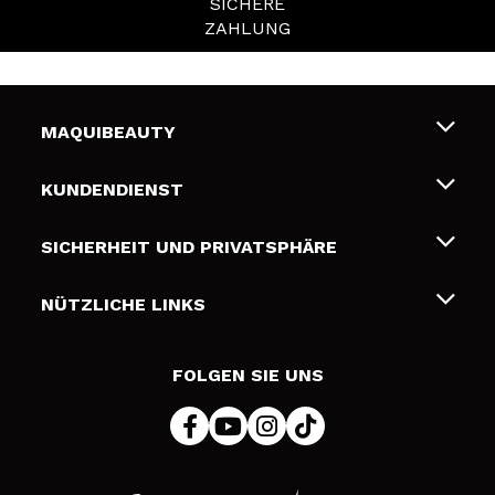
SICHERE
ZAHLUNG
MAQUIBEAUTY
Über uns
KUNDENDIENST
Beschäftigung
Liefer- und Versandkosten
SICHERHEIT UND PRIVATSPHÄRE
Geschenkkarten
Widerruf / Rücksendungen
Bedingungen und Datenschutz
NÜTZLICHE LINKS
Zahlung
Datenschutzrichtlinie
Kontakt
Cookies Policy
FOLGEN SIE UNS
Online Streitschlichtung (ODR)