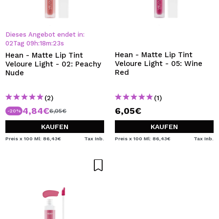
Dieses Angebot endet in:
02
Tag
09
h
:
18
m
:
22
s
Hean - Matte Lip Tint
Hean - Matte Lip Tint
Veloure Light - 05: Wine
Veloure Light - 02: Peachy
Red
Nude
(2)
(1)
4,84€
6,05€
6,05€
-20%
KAUFEN
KAUFEN
Preis x 100 Ml: 86,43€
Tax Inb.
Preis x 100 Ml: 86,43€
Tax Inb.