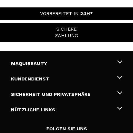
VORBEREITET IN
24H*
SICHERE
ZAHLUNG
MAQUIBEAUTY
Über uns
KUNDENDIENST
Beschäftigung
Liefer- und Versandkosten
SICHERHEIT UND PRIVATSPHÄRE
Geschenkkarten
Widerruf / Rücksendungen
Bedingungen und Datenschutz
NÜTZLICHE LINKS
Zahlung
Datenschutzrichtlinie
Kontakt
Cookies Policy
FOLGEN SIE UNS