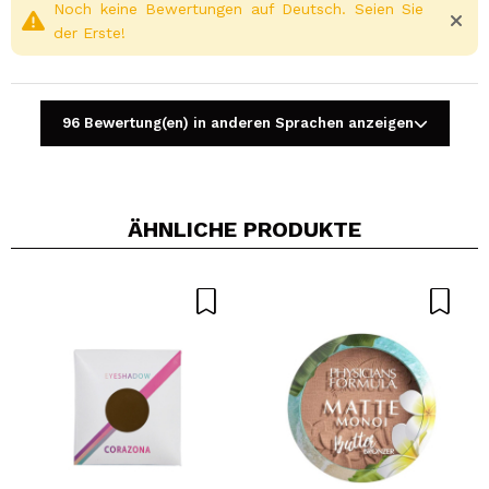
Noch keine Bewertungen auf Deutsch. Seien Sie
der Erste!
96 Bewertung(en) in anderen Sprachen anzeigen
ÄHNLICHE PRODUKTE
Ein Video oder Foto teilen
Dein Video könnte das erste sein. Stell es dir vor...
Würden Sie diesen Kauf empfehlen?
Ja
Nein
5/5
SENDEN