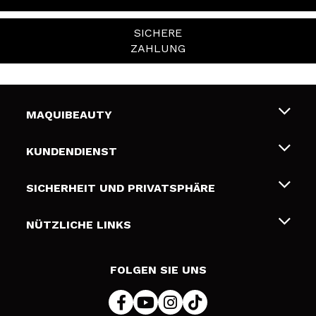
SICHERE
ZAHLUNG
MAQUIBEAUTY
Über uns
KUNDENDIENST
Beschäftigung
Liefer- und Versandkosten
SICHERHEIT UND PRIVATSPHÄRE
Geschenkkarten
Widerruf / Rücksendungen
Bedingungen und Datenschutz
NÜTZLICHE LINKS
Zahlung
Datenschutzrichtlinie
Kontakt
Cookies Policy
FOLGEN SIE UNS
Online Streitschlichtung (ODR)