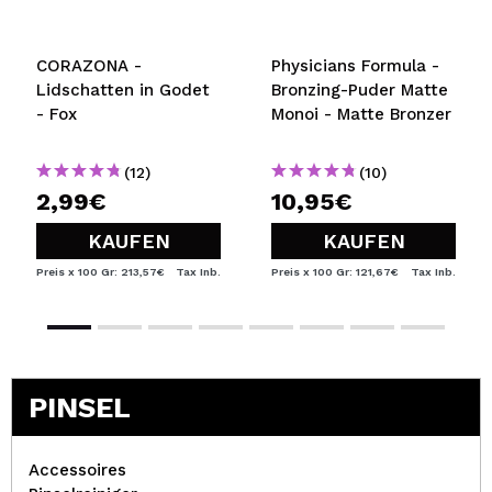
CORAZONA -
Physicians Formula -
Lidschatten in Godet
Bronzing-Puder Matte
- Fox
Monoi - Matte Bronzer
(12)
(10)
2,99€
10,95€
KAUFEN
KAUFEN
Preis x 100 Gr: 213,57€
Tax Inb.
Preis x 100 Gr: 121,67€
Tax Inb.
PINSEL
Accessoires