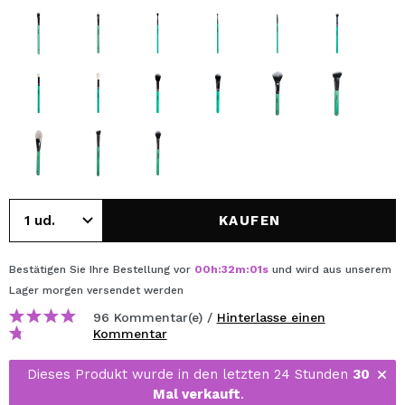
KAUFEN
Bestätigen Sie Ihre Bestellung vor
00
h
:
32
m
:
01
s
und wird aus unserem
Lager
morgen
versendet werden
96 Kommentar(e) /
Hinterlasse einen
Kommentar
Dieses Produkt wurde in den letzten 24 Stunden
30
Mal verkauft
.