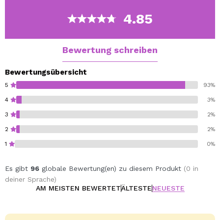
mischen, um ein homogenes Ergebnis und ohne
Markierungen zu erhalten.
4.85
Entworfen in einer schönen grünen Meerwasserfarbe.
100% synthetisches Haar.
Cruelty free.
Bewertung schreiben
Vegan.
Bewertungsübersicht
5
93%
4
3%
3
2%
2
2%
1
0%
Es gibt
96
globale Bewertung(en) zu diesem Produkt
(0 in
deiner Sprache)
AM MEISTEN BEWERTET
ÄLTESTE
NEUESTE