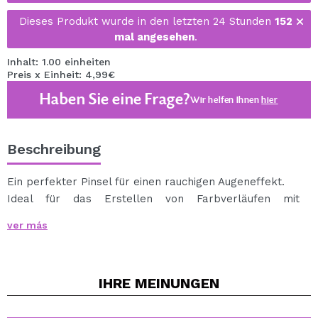
Dieses Produkt wurde in den letzten 24 Stunden
152
mal angesehen
.
Inhalt: 1.00 einheiten
Preis x Einheit: 4,99€
Haben Sie eine Frage?
Wir helfen Ihnen
hier
Beschreibung
Ein perfekter Pinsel für einen rauchigen Augeneffekt.
Ideal für das Erstellen von Farbverläufen mit
Lidschatten ohne Spuren zu hinterlassen.
ver más
Sie können einen oder mehrere Lidschatten auf den
Augenlidern und in der Linie der unteren Wimpern
auftragen, um dem Effekt Ihrer rauchigen Augen den
IHRE
MEINUNGEN
letzten Schliff zu geben.
Sie können verschiedene Farbtöne in den Kanten