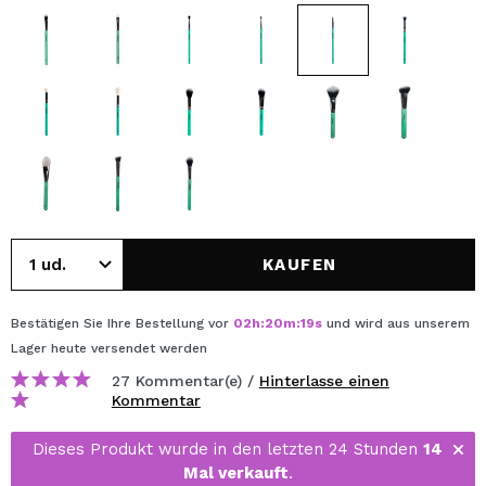
KAUFEN
Bestätigen Sie Ihre Bestellung vor
02
h
:
20
m
:
18
s
und wird aus unserem
Lager
heute
versendet werden
27 Kommentar(e) /
Hinterlasse einen
Kommentar
Dieses Produkt wurde in den letzten 24 Stunden
14
Mal verkauft
.