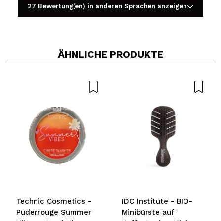
27 Bewertung(en) in anderen Sprachen anzeigen
ÄHNLICHE PRODUKTE
Ein Video oder Foto teilen
Dein Video könnte das erste sein. Stell es dir vor...
Würden Sie diesen Kauf empfehlen?
Ja
Nein
5/5
SENDEN
Technic Cosmetics -
IDC Institute - BIO-
Puderrouge Summer
Minibürste auf