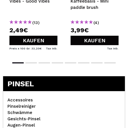
Vibes - Good Vibes
Kaffeebasis - Mini
paddle brush
(13)
(4)
2,49€
3,99€
KAUFEN
KAUFEN
Preis x 100 Gr: 33,20€
Tax Inb.
Tax Inb.
PINSEL
Accessoires
Pinselreiniger
Schwämme
Gesichts-Pinsel
Augen-Pinsel