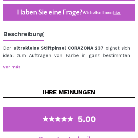
Haben Sie eine Frage?
Wir helfen Ihnen
hier
Beschreibung
Der
ultrakleine Stiftpinsel CORAZONA 237
eignet sich
ideal zum Auftragen von Farbe in ganz bestimmten
Bereichen, z. B. bündig mit den unteren Wimpern.
ver más
Dank seiner Größe ermöglicht es das Zeichnen sehr
präziser und fester Linien.
Es besteht aus sehr weichem Kunsthaar für ein
IHRE
MEINUNGEN
hervorragendes Finish und noch längere Haltbarkeit.
Entworfen in einer schönen marinegrün-aquafarbenen
Farbe.
5.00
100 % Kunsthaar.
Grausamkeit frei.
vegan.