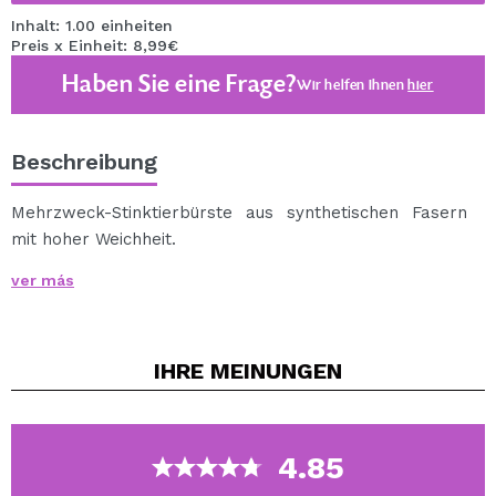
Inhalt: 1.00 einheiten
Preis x Einheit: 8,99€
Haben Sie eine Frage?
Wir helfen Ihnen
hier
Beschreibung
Mehrzweck-Stinktierbürste aus synthetischen Fasern
mit hoher Weichheit.
Es ermöglicht das Auftragen der Make-up-Grundlagen
ver más
in Pulver oder Flüssigkeiten und den Rouge für ein
natürliches und frisches Ergebnis.
Entworfen in einer schönen grünen Meerwasserfarbe.
IHRE
MEINUNGEN
100% synthetisches Haar.
Cruelty free.
Vegan.
4.85