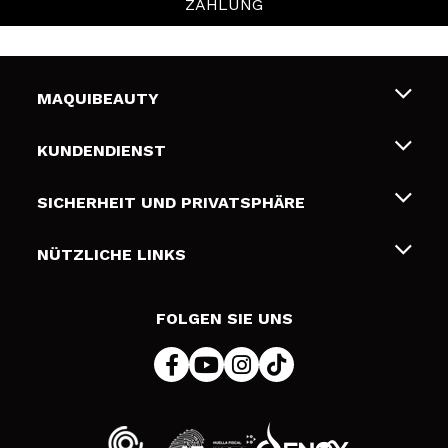
ZAHLUNG
MAQUIBEAUTY
Über uns
KUNDENDIENST
Beschäftigung
Liefer- und Versandkosten
SICHERHEIT UND PRIVATSPHÄRE
Geschenkkarten
Widerruf / Rücksendungen
Bedingungen und Datenschutz
NÜTZLICHE LINKS
Zahlung
Datenschutzrichtlinie
Kontakt
Cookies Policy
FOLGEN SIE UNS
Online Streitschlichtung (ODR)