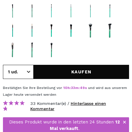
KAUFEN
Bestätigen Sie Ihre Bestellung vor
10
h
:
33
m
:
48
s
und wird aus unserem
Lager
heute
versendet werden
33 Kommentar(e) /
Hinterlasse einen
Kommentar
Dieses Produkt wurde in den letzten 24 Stunden
12
Mal verkauft
.