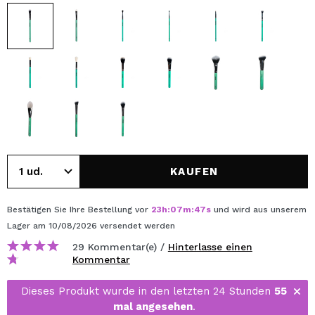
KAUFEN
Bestätigen Sie Ihre Bestellung vor
23
h
:
07
m
:
47
s
und wird aus unserem
Lager
am 10/08/2026
versendet werden
29 Kommentar(e) /
Hinterlasse einen
Kommentar
Dieses Produkt wurde in den letzten 24 Stunden
55
mal angesehen
.