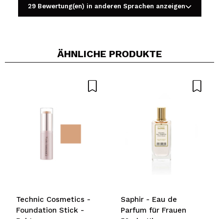
29 Bewertung(en) in anderen Sprachen anzeigen
ÄHNLICHE PRODUKTE
Ein Video oder Foto teilen
Dein Video könnte das erste sein. Stell es dir vor...
Würden Sie diesen Kauf empfehlen?
Ja
Nein
5/5
SENDEN
Technic Cosmetics -
Saphir - Eau de
Foundation Stick -
Parfum für Frauen