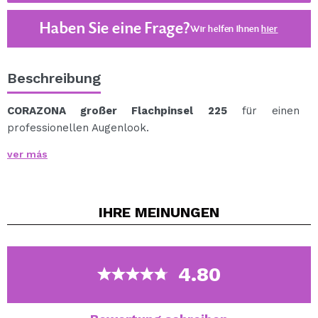
Haben Sie eine Frage?
Wir helfen Ihnen
hier
Beschreibung
CORAZONA großer Flachpinsel 225
für einen
professionellen Augenlook.
Dieser Pinsel ist perfekt zum präzisen Auftragen und
ver más
Verblenden von Cremeschatten und Eyelinern.
Entworfen in einer schönen grün-marinen Wasserfarbe.
100% synthetisches Haar.
IHRE
MEINUNGEN
Cruelty free.
Vegano.
4.80