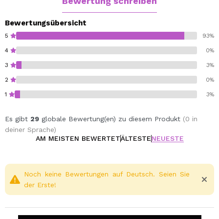
Bewertung schreiben
Bewertungsübersicht
5
93%
4
0%
3
3%
2
0%
1
3%
Es gibt
29
globale Bewertung(en) zu diesem Produkt
(0 in
deiner Sprache)
AM MEISTEN BEWERTET
ÄLTESTE
NEUESTE
Noch keine Bewertungen auf Deutsch. Seien Sie
der Erste!