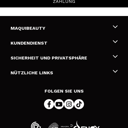
ZAHLUNG
MAQUIBEAUTY
Über uns
KUNDENDIENST
Beschäftigung
Liefer- und Versandkosten
SICHERHEIT UND PRIVATSPHÄRE
Geschenkkarten
Widerruf / Rücksendungen
Bedingungen und Datenschutz
NÜTZLICHE LINKS
Zahlung
Datenschutzrichtlinie
Kontakt
Cookies Policy
FOLGEN SIE UNS
Online Streitschlichtung (ODR)