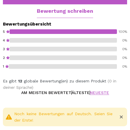
100 % Kunsthaar.
Bewertung schreiben
Cruelty free.
vegan.
Bewertungsübersicht
5
100%
4
0%
3
0%
2
0%
1
0%
Es gibt
12
globale Bewertung(en) zu diesem Produkt
(0 in
deiner Sprache)
AM MEISTEN BEWERTET
ÄLTESTE
NEUESTE
Noch keine Bewertungen auf Deutsch. Seien Sie
der Erste!