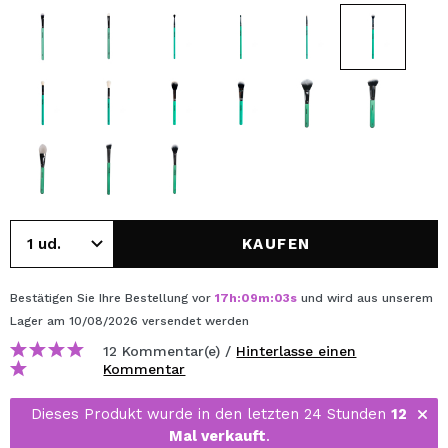
KAUFEN
Bestätigen Sie Ihre Bestellung vor
17
h
:
09
m
:
03
s
und wird aus unserem
Lager
am 10/08/2026
versendet werden
12 Kommentar(e) /
Hinterlasse einen
Kommentar
Dieses Produkt wurde in den letzten 24 Stunden
12
Mal verkauft
.