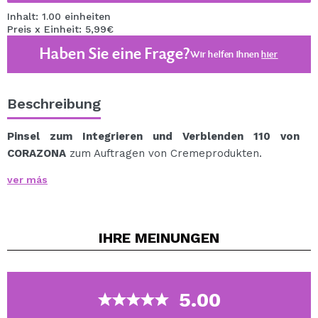
Inhalt: 1.00 einheiten
Preis x Einheit: 5,99€
Haben Sie eine Frage?
Wir helfen Ihnen
hier
Beschreibung
Pinsel zum Integrieren und Verblenden 110 von
CORAZONA
zum Auftragen von Cremeprodukten.
Dieser Pinsel eignet sich dank seines Schnitts perfekt
ver más
zum natürlichen Einarbeiten und Verblenden von
Concealer.
Außerdem lassen sich damit Cremeschatten einfach
IHRE
MEINUNGEN
und schnell verblenden.
Holen Sie sich mit diesem Concealer-Pinsel von
CORAZONA einen professionellen Augenaufschlag.
Entworfen in einer schönen marinegrün-aquafarbenen
5.00
Farbe.